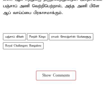
பஞ்சாப் அணி வெற்றிபெற்றால், அந்த அணி பிளே
ஆப் வாய்ப்பை பிரகாசமாக்கும்.
பஞ்சாப் கிங்ஸ்
Punjab Kings
ராயல் சேலஞ்சர்ஸ் பெங்களூரு
Royal Challengers Bangalore
Show Comments