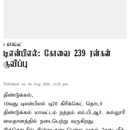
கிரிக்கெட்
டிஎன்பிஎல்: கோவை 239 ரன்கள்
குவிப்பு
Published on
:
08 Aug 2026, 12:26 pm
திண்டுக்கல்,
10வது டிஎன்பிஎல் டி20
கிரிக்கெட்
தொடர்
திண்டுக்கல் மாவட்டம் நத்தம் எம்.பி.ஆர். கல்லூரி
மைதானத்தில் நடைபெற்று வருகிறது.
இத்தொடரில் இன்று நடைபெற்று வரும் 7வது லீக்