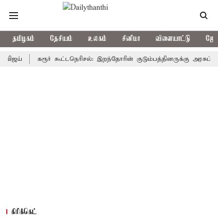
தமிழகம்
தேசியம்
உலகம்
சினிமா
விளையாட்டு
ஜோத
கரூர் கூட்டநெரிசல்: இறந்தோரின் குடும்பத்தினருக்கு அரசுப்பணி வழக்
கிரிக்கெட்