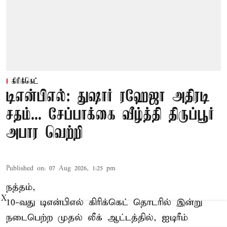
கிரிக்கெட்
டிஎன்பிஎல்: துஷார் ரஹேஜா அதிரடி
சதம்... சேப்பாக்கை வீழ்த்தி திருப்பூர்
அபார வெற்றி
Published on
:
07 Aug 2026, 1:25 pm
நத்தம்,
X
10-வது
டிஎன்பிஎல்
கிரிக்கெட் தொடரில் இன்று
நடைபெற்ற முதல் லீக் ஆட்டத்தில், ஐடிரீம்