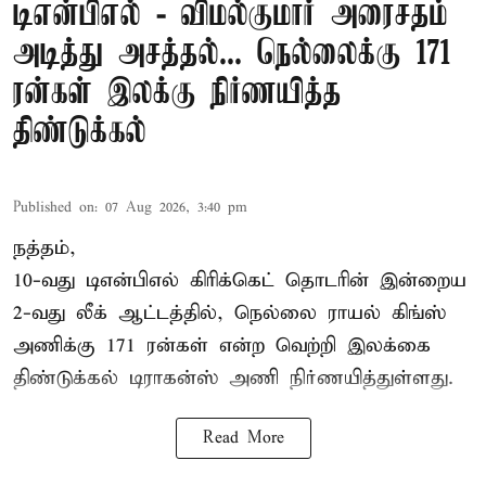
டிஎன்பிஎல் - விமல்குமார் அரைசதம்
அடித்து அசத்தல்... நெல்லைக்கு 171
ரன்கள் இலக்கு நிர்ணயித்த
திண்டுக்கல்
Published on
:
07 Aug 2026, 3:40 pm
நத்தம்,
10-வது
டிஎன்பிஎல்
கிரிக்கெட் தொடரின் இன்றைய
2-வது லீக் ஆட்டத்தில், நெல்லை ராயல் கிங்ஸ்
அணிக்கு 171 ரன்கள் என்ற வெற்றி இலக்கை
திண்டுக்கல் டிராகன்ஸ் அணி நிர்ணயித்துள்ளது.
Read More