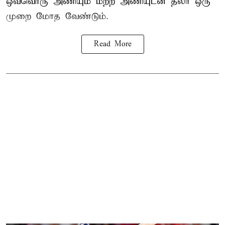
ஒவ்வொரு அணியும் மற்ற அணியுடன் தலா ஒரு
முறை மோத வேண்டும்.
Read More