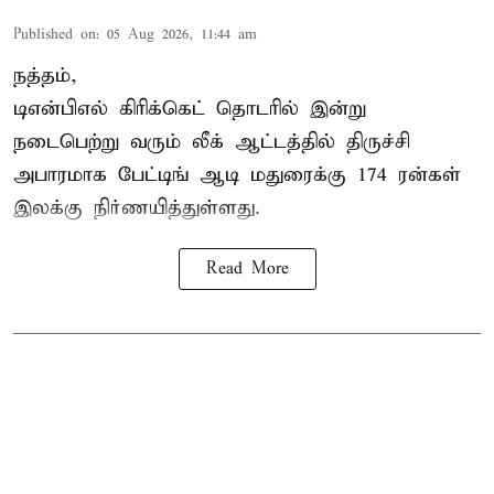
Published on
:
05 Aug 2026, 11:44 am
நத்தம்,
டிஎன்பிஎல்
கிரிக்கெட் தொடரில் இன்று
நடைபெற்று வரும் லீக் ஆட்டத்தில் திருச்சி
அபாரமாக பேட்டிங் ஆடி மதுரைக்கு 174 ரன்கள்
இலக்கு நிர்ணயித்துள்ளது.
Read More