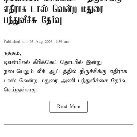
எதிராக டாஸ் வென்ற மதுரை
பந்துவீச்சு தேர்வு
Published on
:
05 Aug 2026, 9:39 am
நத்தம்,
டிஎன்பிஎல்
கிரிக்கெட் தொடரில் இன்று
நடைபெறும் லீக் ஆட்டத்தில் திருச்சிக்கு எதிராக
டாஸ் வென்ற மதுரை அணி பந்துவீச்சை தேர்வு
செய்துள்ளது.
Read More