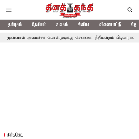
தமிழகம்
தேசியம்
உலகம்
சினிமா
விளையாட்டு
ஜோத
அமைச்சர் பொன்முடிக்கு சென்னை நீதிமன்றம் பிடிவாராண்ட்
தொலைநோ
கிரிக்கெட்