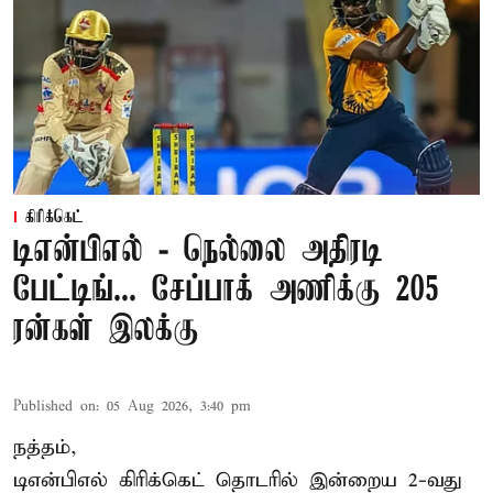
கிரிக்கெட்
டிஎன்பிஎல் - நெல்லை அதிரடி
பேட்டிங்... சேப்பாக் அணிக்கு 205
ரன்கள் இலக்கு
Published on
:
05 Aug 2026, 3:40 pm
நத்தம்,
டிஎன்பிஎல்
கிரிக்கெட் தொடரில் இன்றைய 2-வது