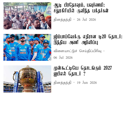
ஆடி பிரதோஷம், பவுர்ணமி:
சதுரகிரியில் குவிந்த பக்தர்கள்
தினத்தந்தி
26 Jul 2026
ஜிம்பாப்வேக்கு எதிரான டி20 தொடர்:
இந்திய அணி அறிவிப்பு
விளையாட்டுச் செய்திப்பிரிவு
06 Jul 2026
முன்கூட்டியே தொடங்கும் 2027
ஐபிஎல் தொடர் ?
தினத்தந்தி
19 Jun 2026