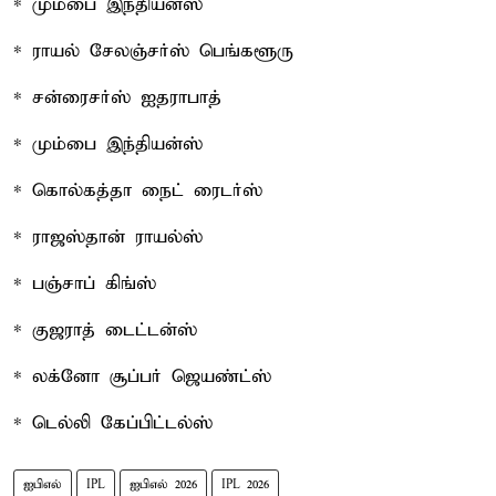
* மும்பை இந்தியன்ஸ்
* ராயல் சேலஞ்சர்ஸ் பெங்களூரு
* சன்ரைசர்ஸ் ஐதராபாத்
* மும்பை இந்தியன்ஸ்
* கொல்கத்தா நைட் ரைடர்ஸ்
* ராஜஸ்தான் ராயல்ஸ்
* பஞ்சாப் கிங்ஸ்
* குஜராத் டைட்டன்ஸ்
* லக்னோ சூப்பர் ஜெயண்ட்ஸ்
* டெல்லி கேப்பிட்டல்ஸ்
ஐபிஎல்
IPL
ஐபிஎல் 2026
IPL 2026