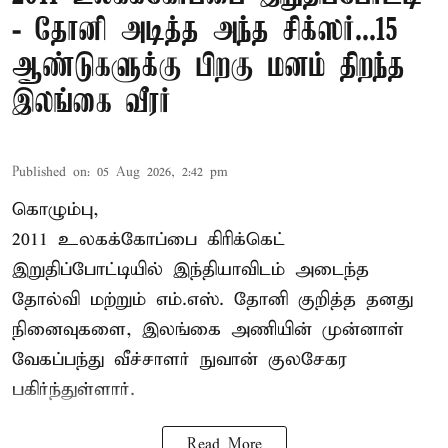
- தோனி அடித்த அந்த சிக்ஸர்...15
ஆண்டுகளுக்கு பிறகு மனம் திறந்த
இலங்கை வீரர்
Published on
:
05 Aug 2026, 2:42 pm
கொழும்பு,
2011 உலகக்கோப்பை
கிரிக்கெட்
இறுதிப்போட்டியில் இந்தியாவிடம் அடைந்த
தோல்வி மற்றும் எம்.எஸ். தோனி குறித்த தனது
நினைவுகளை, இலங்கை அணியின் முன்னாள்
வேகப்பந்து வீச்சாளர் நுவான் குலசேகர
பகிர்ந்துள்ளார்.
Read More