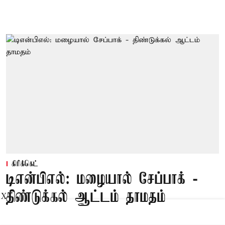
கிரிக்கெட்
டிஎன்பிஎல்: மழையால் சேப்பாக் -
திண்டுக்கல் ஆட்டம் தாமதம்
X