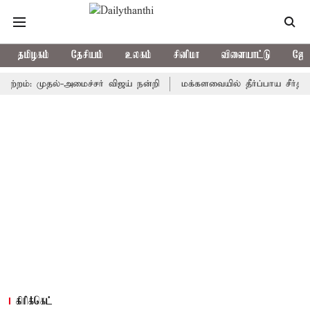
தமிழகம்
தேசியம்
உலகம்
சினிமா
விளையாட்டு
ஜோத
்: முதல்-அமைச்சர் விஜய் நன்றி
மக்களவையில் தீர்ப்பாய சீர்திருத்த 
கிரிக்கெட்