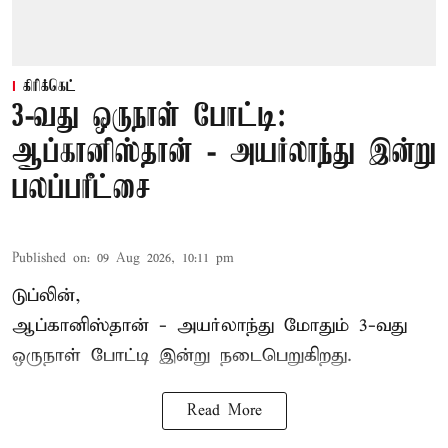
கிரிக்கெட்
3-வது ஒருநாள் போட்டி:
ஆப்கானிஸ்தான் - அயர்லாந்து இன்று
பலப்பரீட்சை
Published on
:
09 Aug 2026, 10:11 pm
டுப்லின்,
ஆப்கானிஸ்தான் -
அயர்லாந்து
மோதும் 3-வது
ஒருநாள் போட்டி இன்று நடைபெறுகிறது.
Read More