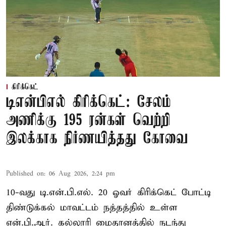
கிரிக்கெட்
டிஎன்பிஎல் கிரிக்கெட்: சேலம்
அணிக்கு 195 ரன்கள் வெற்றி
இலக்காக நிர்ணயித்தது கோவை
Published on
:
06 Aug 2026, 2:24 pm
10-வது டி.என்.பி.எல். 20 ஓவர் கிரிக்கெட் போட்டி
திண்டுக்கல் மாவட்டம் நத்தத்தில் உள்ள
என்.பி.ஆர். கல்லூரி மைதானத்தில் நடந்து