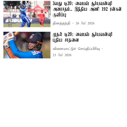
3வது டி20: வைபவ் சூர்யவன்ஷி
அரைசதம்.. இந்திய அணி 192 ரன்கள்
குவிப்பு
தினத்தந்தி
26 Jul 2026
முதல் டி20: வைபவ் சூர்யவன்ஷி
புதிய சாதனை
விளையாட்டுச் செய்திப்பிரிவு
23 Jul 2026