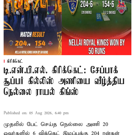
கிரிக்கெட்
டி.என்.பி.எல். கிரிக்கெட்: சேப்பாக்
சூப்பர் கில்லிஸ் அணியை வீழ்த்திய
நெல்லை ராயல் கிங்ஸ்
Published on
:
05 Aug 2026, 6:40 pm
முதலில் பேட் செய்த நெல்லை அணி 20
ஓவர்களில் 6 விக்கெட் இழப்புக்கு 204 ரன்கள்