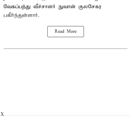
வேகப்பந்து வீச்சாளர் நுவான் குலசேகர
பகிர்ந்துள்ளார்.
Read More
X