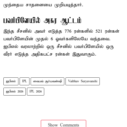
முந்தைய சாதனையை முறியடித்தார்.
பவர்பிளேயில் அசுர ஆட்டம்
இந்த சீசனில் அவர் எடுத்த 776 ரன்களில் 521 ரன்கள்
பவர்பிளேயின் முதல் 6 ஓவர்களிலேயே வந்தவை.
ஐபிஎல் வரலாற்றில் ஒரு சீசனில் பவர்பிளேயில் ஒரு
வீரர் எடுத்த அதிகபட்ச ரன்கள் இதுவாகும்.
ஐபிஎல்
IPL
வைபவ் சூர்யவன்ஷி
Vaibhav Suryavanshi
ஐபிஎல் 2026
IPL 2026
Show Comments