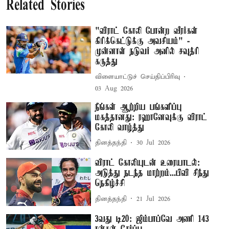
Related Stories
"விராட் கோலி போன்ற வீரர்கள்
கிரிக்கெட்டுக்கு அவசியம்" -
முன்னாள் நடுவர் அனில் சவுத்ரி
கருத்து
விளையாட்டுச் செய்திப்பிரிவு
03 Aug 2026
நீங்கள் ஆற்றிய பங்களிப்பு
மகத்தானது: ரஹானேவுக்கு விராட்
கோலி வாழ்த்து
தினத்தந்தி
30 Jul 2026
விராட் கோலியுடன் உரையாடல்:
அடுத்து நடந்த மாற்றம்...பிவி சிந்து
நெகிழ்ச்சி
தினத்தந்தி
21 Jul 2026
3வது டி20: ஜிம்பாப்வே அணி 143