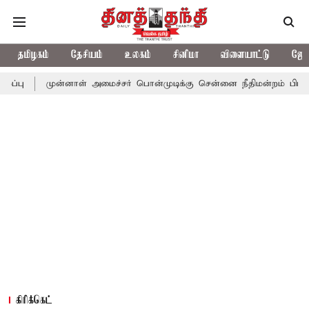
தமிழகம்
தேசியம்
உலகம்
சினிமா
விளையாட்டு
ஜோத
்னாள் அமைச்சர் பொன்முடிக்கு சென்னை நீதிமன்றம் பிடிவாராண்ட்
த
கிரிக்கெட்