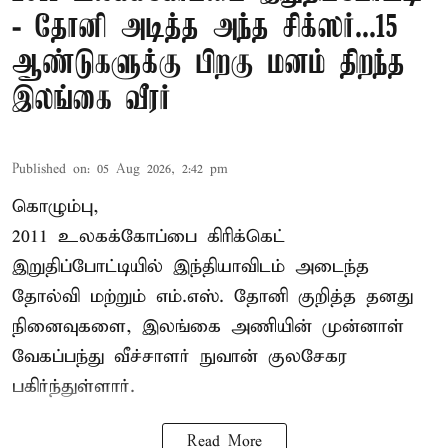
- தோனி அடித்த அந்த சிக்ஸர்...15
ஆண்டுகளுக்கு பிறகு மனம் திறந்த
இலங்கை வீரர்
Published on
:
05 Aug 2026, 2:42 pm
கொழும்பு,
2011 உலகக்கோப்பை
கிரிக்கெட்
இறுதிப்போட்டியில் இந்தியாவிடம் அடைந்த
தோல்வி மற்றும் எம்.எஸ். தோனி குறித்த தனது
நினைவுகளை, இலங்கை அணியின் முன்னாள்
வேகப்பந்து வீச்சாளர் நுவான் குலசேகர
பகிர்ந்துள்ளார்.
Read More