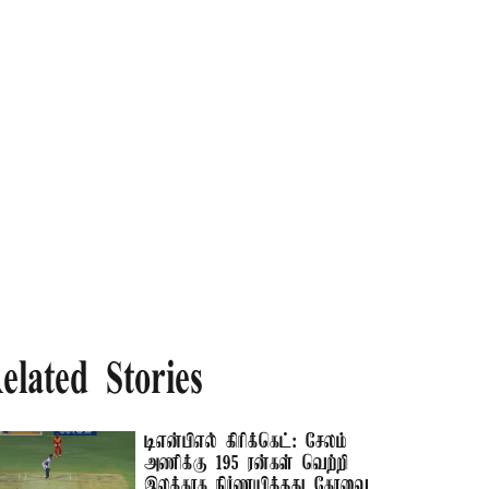
elated Stories
டிஎன்பிஎல் கிரிக்கெட்: சேலம்
அணிக்கு 195 ரன்கள் வெற்றி
இலக்காக நிர்ணயித்தது கோவை