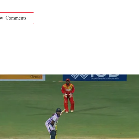
ow Comments