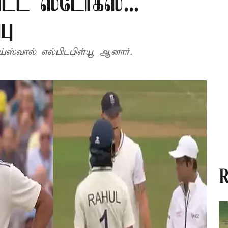
பட்ட ஸ்டோக்ஸ்...
பு
ய்ஸ்வால் எல்பிடபிள்யூ ஆனார்.
R