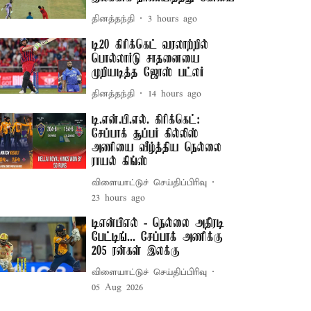
தினத்தந்தி
3 hours ago
டி20 கிரிக்கெட் வரலாற்றில்
பொல்லார்டு சாதனையை
முறியடித்த ஜோஸ் பட்லர்
தினத்தந்தி
14 hours ago
டி.என்.பி.எல். கிரிக்கெட்:
சேப்பாக் சூப்பர் கில்லிஸ்
அணியை வீழ்த்திய நெல்லை
ராயல் கிங்ஸ்
விளையாட்டுச் செய்திப்பிரிவு
23 hours ago
டிஎன்பிஎல் - நெல்லை அதிரடி
பேட்டிங்... சேப்பாக் அணிக்கு
205 ரன்கள் இலக்கு
விளையாட்டுச் செய்திப்பிரிவு
05 Aug 2026