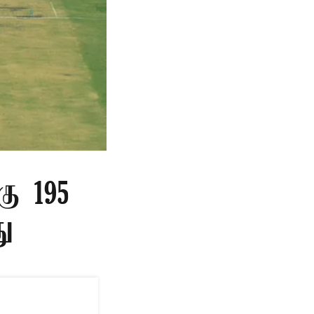
கு 195
து