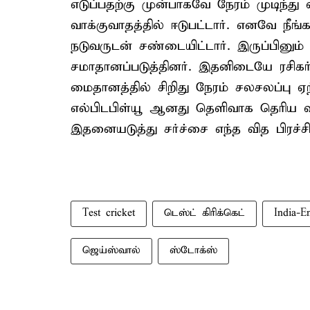
எடுப்பதற்கு முன்பாகவே நேரம் முடிந்து 
வாக்குவாதத்தில் ஈடுபட்டார். எனவே நீங்
நடுவருடன் சண்டையிட்டார். இருப்பினும்
சமாதானப்படுத்தினர். இதனிடையே ரசிகர்க
மைதானத்தில் சிறிது நேரம் சலசலப்பு ஏற்
எல்பிடபிள்யூ ஆனது தெளிவாக தெரிய வந
இதனையடுத்து சர்ச்சை எந்த வித பிரச்சி
Test cricket
டெஸ்ட் கிரிக்கெட்
India-E
ஜெய்ஸ்வால்
ஸ்டோக்ஸ்