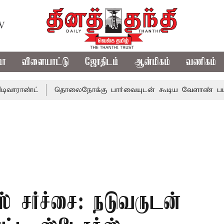
TV
மா
விளையாட்டு
ஜோதிடம்
ஆன்மிகம்
வணிகம்
ட்
தொலைநோக்கு பார்வையுடன் கூடிய வேளாண் பட்ஜெட்: மு
் சர்ச்சை: நடுவருடன்