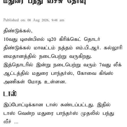
மதுரை பந்து வீச்சு தேர்வு
Published on
:
08 Aug 2026, 9:48 am
திண்டுக்கல்,
10வது டிஎன்பிஎல் டி20
கிரிக்கெட்
தொடர்
திண்டுக்கல் மாவட்டம் நத்தம் எம்.பி.ஆர். கல்லூரி
மைதானத்தில் நடைபெற்று வருகிறது.
இத்தொடரில் இன்று நடைபெற்று வரும் 7வது லீக்
ஆட்டத்தில் மதுரை பாந்தர்ஸ், கோவை கிங்ஸ்
அணிகள் மோத உள்ளன.
டாஸ்
இப்போட்டிக்கான டாஸ் சுண்டப்பட்டது. இதில்
டாஸ் வென்ற மதுரை பாந்தர்ஸ் முதலில் பந்து
வீச் ...