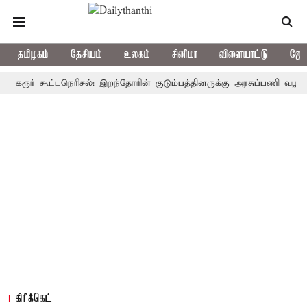
தமிழகம்
தேசியம்
உலகம்
சினிமா
விளையாட்டு
ஜோத
ர் கூட்டநெரிசல்: இறந்தோரின் குடும்பத்தினருக்கு அரசுப்பணி வழக்கு; வரும
கிரிக்கெட்