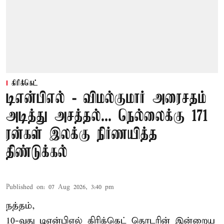
கிரிக்கெட்
டிஎன்பிஎல் - விமல்குமார் அரைசதம்
அடித்து அசத்தல்... நெல்லைக்கு 171
ரன்கள் இலக்கு நிர்ணயித்த
திண்டுக்கல்
Published on
:
07 Aug 2026, 3:40 pm
நத்தம்,
10-வது
டிஎன்பிஎல்
கிரிக்கெட் தொடரின் இன்றைய