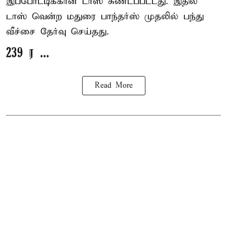
இப்போட்டிக்கான டாஸ் சுண்டப்பட்டது. இதில்
டாஸ் வென்ற மதுரை பாந்தர்ஸ் முதலில் பந்து
வீச்சை தேர்வு செய்தது.
239 ர ...
Read More