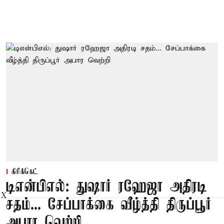
கிரிக்கெட்
டிஎன்பிஎல்: துஷார் ரஹேஜா அதிரடி
X
சதம்... சேப்பாக்கை வீழ்த்தி திருப்பூர்
அபார வெற்றி