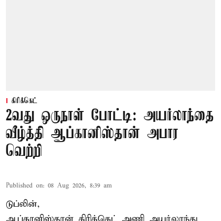
கிரிக்கெட்
2வது ஒருநாள் போட்டி: அயர்லாந்தை
வீழ்த்தி ஆப்கானிஸ்தான் அபார
வெற்றி
Published on
:
08 Aug 2026, 8:39 am
டுப்லின்,
ஆப்கானிஸ்தான்
கிரிக்கெட்
அணி அயர்லாந்து