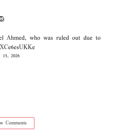
🦁
eel Ahmed, who was ruled out due to
m/XCe6esUKKe
 15, 2026
ow Comments