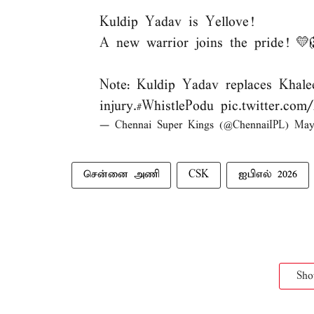
Kuldip Yadav is Yellove!
A new warrior joins the pride! 💛
Note: Kuldip Yadav replaces Khal
injury.
#WhistlePodu
pic.twitter.co
— Chennai Super Kings (@ChennaiIPL)
May
சென்னை அணி
CSK
ஐபிஎல் 2026
Sh