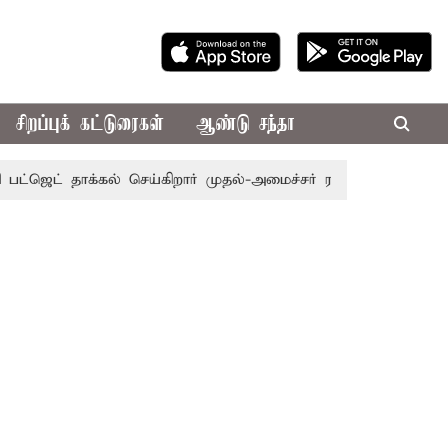
சிறப்புக் கட்டுரைகள்
ஆண்டு சந்தா
ஜெட் தாக்கல் செய்கிறார் முதல்-அமைச்சர் ரங்கசாமி
எதிர்க்க