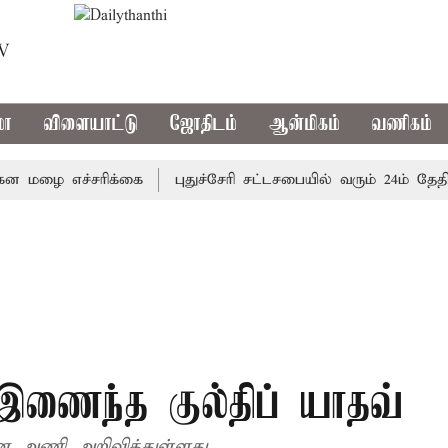
TV
மா
விளையாட்டு
ஜோதிடம்
ஆன்மிகம்
வணிகம்
ழை எச்சரிக்கை
புதுச்சேரி சட்டசபையில் வரும் 24ம் தேதி பட்
ணைந்த குல்திப் யாதவ்
ை அணி அறிவித்துள்ளது.