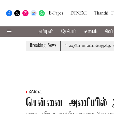
E-Paper
DTNEXT
Thanthi 
தமிழகம்
தேசியம்
உலகம்
சினி
Breaking News
ங்கீதா
கோவை, தேனி,நீலகிரி ஆகிய மாவட்டங்களுக்கு கன ம
கிரிக்கெட்
சென்னை அணியில் இ
மாற்று வீரராக குல்திப் யாதவை சென்ன