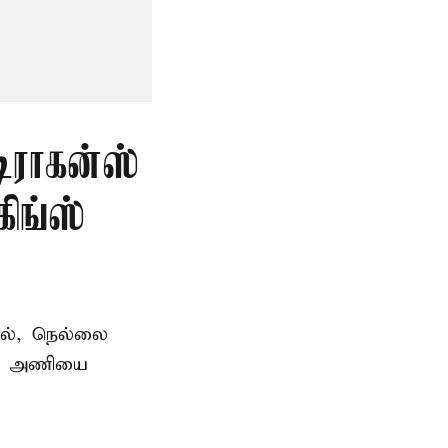
டிராகன்ஸ்
ிங்ஸ்
தில், நெல்லை
ன்ஸ் அணியை