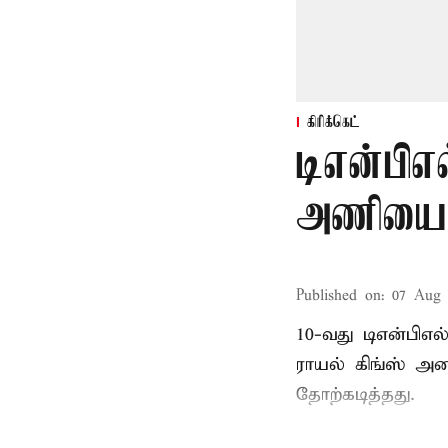
கிரிக்கெட்
டிஎன்பிஎல
அணியை வ
Published on
:
07 Aug 
10-வது டிஎன்பிஎ
ராயல் கிங்ஸ் அண
தோற்கடித்தது.