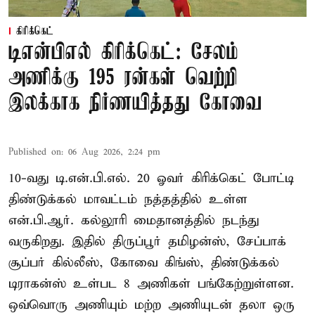
கிரிக்கெட்
டிஎன்பிஎல் கிரிக்கெட்: சேலம்
அணிக்கு 195 ரன்கள் வெற்றி
இலக்காக நிர்ணயித்தது கோவை
Published on
:
06 Aug 2026, 2:24 pm
10-வது டி.என்.பி.எல். 20 ஓவர் கிரிக்கெட் போட்டி
திண்டுக்கல் மாவட்டம் நத்தத்தில் உள்ள
என்.பி.ஆர். கல்லூரி மைதானத்தில் நடந்து
வருகிறது. இதில் திருப்பூர் தமிழன்ஸ், சேப்பாக்
சூப்பர் கில்லீஸ், கோவை கிங்ஸ், திண்டுக்கல்
டிராகன்ஸ் உள்பட 8 அணிகள் பங்கேற்றுள்ளன.
ஒவ்வொரு அணியும் மற்ற அணியுடன் தலா ஒரு