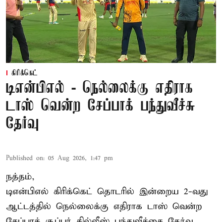
கிரிக்கெட்
டிஎன்பிஎல் - நெல்லைக்கு எதிராக
டாஸ் வென்ற சேப்பாக் பந்துவீச்சு
தேர்வு
Published on
:
05 Aug 2026, 1:47 pm
நத்தம்,
டிஎன்பிஎல்
கிரிக்கெட் தொடரில் இன்றைய 2-வது
ஆட்டத்தில் நெல்லைக்கு எதிராக டாஸ் வென்ற
சேப்பாக் சூப்பர் கில்லீஸ் பந்துவீச்சை தேர்வு