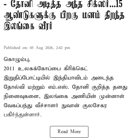
- தோனி அடித்த அந்த சிக்ஸர்...15
ஆண்டுகளுக்கு பிறகு மனம் திறந்த
இலங்கை வீரர்
Published on
:
05 Aug 2026, 2:42 pm
கொழும்பு,
2011 உலகக்கோப்பை
கிரிக்கெட்
இறுதிப்போட்டியில் இந்தியாவிடம் அடைந்த
தோல்வி மற்றும் எம்.எஸ். தோனி குறித்த தனது
நினைவுகளை, இலங்கை அணியின் முன்னாள்
வேகப்பந்து வீச்சாளர் நுவான் குலசேகர
பகிர்ந்துள்ளார்.
Read More