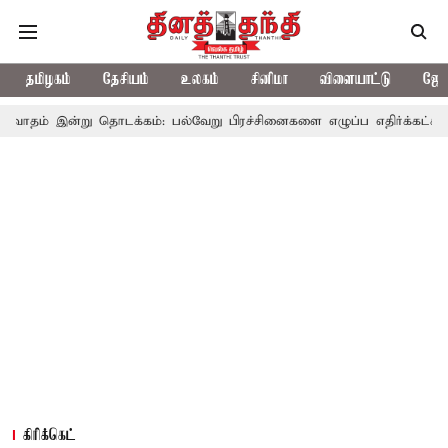
தமிழகம்
தேசியம்
உலகம்
சினிமா
விளையாட்டு
ஜோத
தொடக்கம்: பல்வேறு பிரச்சினைகளை எழுப்ப எதிர்க்கட்சிகள் திட்டம்
கிரிக்கெட்