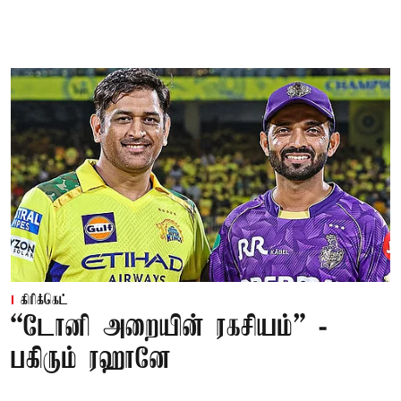
கிரிக்கெட்
“டோனி அறையின் ரகசியம்” -
பகிரும் ரஹானே