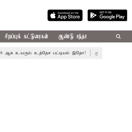
சிறப்புக் கட்டுரைகள்
ஆண்டு சந்தா
 உயரும்: உத்தேச பட்டியல் இதோ!
முதல்-அமைச்சர் விஜய் தல