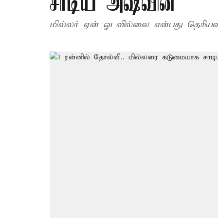
சாடிய அஷ்வின்
மில்லர் ஏன் ஓடவில்லை என்பது தெரியவ