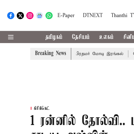
E-Paper
DTNEXT
Thanthi 
தமிழகம்
தேசியம்
உலகம்
சினி
Breaking News
ேருந்து விபத்து; 7 பேர் பலி - பிரதமர் மோடி இரங்கல்
தொகுத
கிரிக்கெட்
1 ரன்னில் தோல்வி..