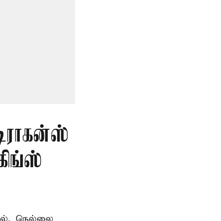
டிராகன்ஸ்
ிங்ஸ்
தில், நெல்லை