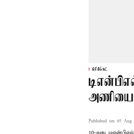
கிரிக்கெட்
டிஎன்பிஎல
அணியை வ
Published on
:
07 Aug 
10-வது டிஎன்பிஎ