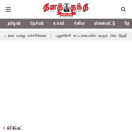
தமிழகம்
தேசியம்
உலகம்
சினிமா
விளையாட்டு
ஜோத
ை எச்சரிக்கை
புதுச்சேரி சட்டசபையில் வரும் 24ம் தேதி பட்ஜெட் தாக
கிரிக்கெட்