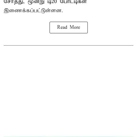
சேர்த்து, மூன்று டி20 போட்டிகள்
இணைக்கப்பட்டுள்ளன.
Read More