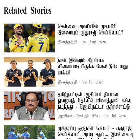
Related Stories
சென்னை அணியின் முகாமில்
இணையும் ருதுராஜ் கெய்க்வாட்?
தினத்தந்தி
02 Aug 2026
நான் இன்னும் சிறப்பாக
விளையாடியிருக்க வேண்டும்: மனு
பாக்கர்
தினத்தந்தி
29 Jul 2026
தமிழ்நாட்டில் ஆசிரியர் நியமன
நுழைவுத் தேர்வில் வினாத்தாள் கசிவு
நடந்தது - ஜெ.பி.நட்டா குற்றச்சாட்டு
அரசியல் செய்திப்பிரிவு
22 Jul 2026
முத்தரப்பு ஒருநாள் தொடர் - ருதுராஜ்
கெய்க்வாட் அபார சதம்... இலங்கை ஏ