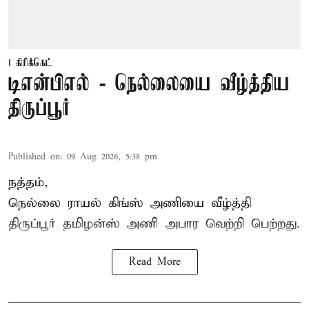
கிரிக்கெட்
டிஎன்பிஎல் - நெல்லையை வீழ்த்திய
திருப்பூர்
Published on
:
09 Aug 2026, 5:38 pm
நத்தம்,
நெல்லை ராயல் கிங்ஸ்
அணியை வீழ்த்தி
திருப்பூர் தமிழன்ஸ் அணி அபார வெற்றி பெற்றது.
Read More