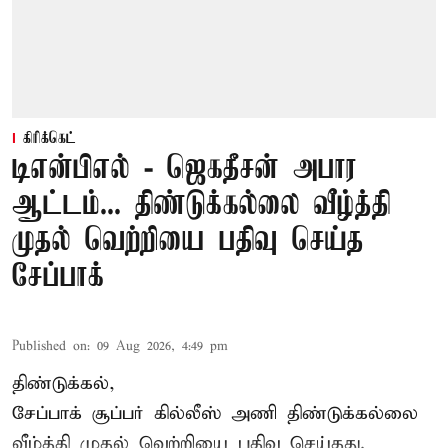
கிரிக்கெட்
டிஎன்பிஎல் - ஜெகதீசன் அபார
ஆட்டம்... திண்டுக்கல்லை வீழ்த்தி
முதல் வெற்றியை பதிவு செய்த
சேப்பாக்
Published on
:
09 Aug 2026, 4:49 pm
திண்டுக்கல்,
சேப்பாக்
சூப்பர் கில்லீஸ் அணி திண்டுக்கல்லை
வீழ்த்தி முதல் வெற்றியை பதிவு செய்தது.