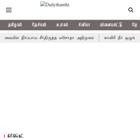
தமிழகம்
தேசியம்
உலகம்
சினிமா
விளையாட்டு
ஜோத
் தீர்ப்பாய சீர்திருத்த மசோதா அறிமுகம்
காவிரி நீர் ஒழுங்காற்று க
கிரிக்கெட்