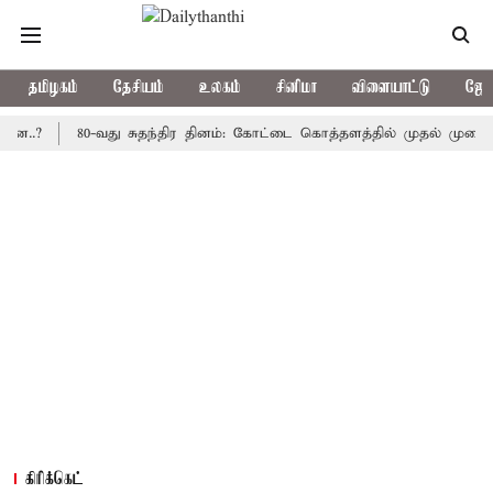
தமிழகம்
தேசியம்
உலகம்
சினிமா
விளையாட்டு
ஜோத
80-வது சுதந்திர தினம்: கோட்டை கொத்தளத்தில் முதல் முறையாக தேச
கிரிக்கெட்