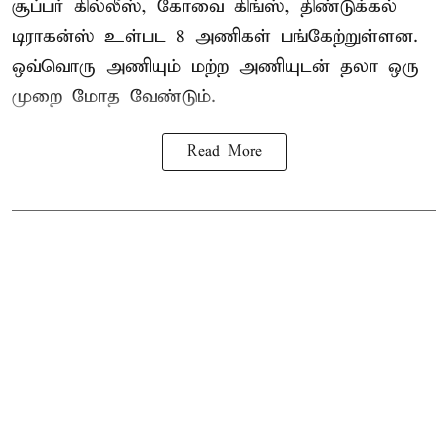
சூப்பர் கில்லீஸ், கோவை கிங்ஸ், திண்டுக்கல்
டிராகன்ஸ் உள்பட 8 அணிகள் பங்கேற்றுள்ளன.
ஒவ்வொரு அணியும் மற்ற அணியுடன் தலா ஒரு
முறை மோத வேண்டும்.
Read More