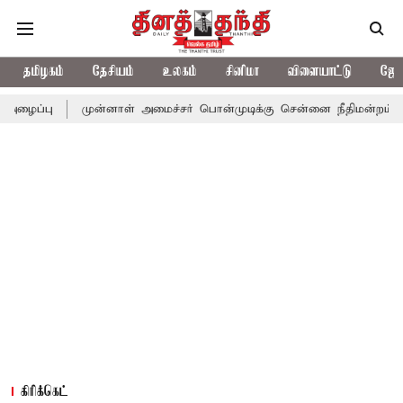
தமிழகம்
தேசியம்
உலகம்
சினிமா
விளையாட்டு
ஜோத
முன்னாள் அமைச்சர் பொன்முடிக்கு சென்னை நீதிமன்றம் பிடிவாராண்ட்
கிரிக்கெட்