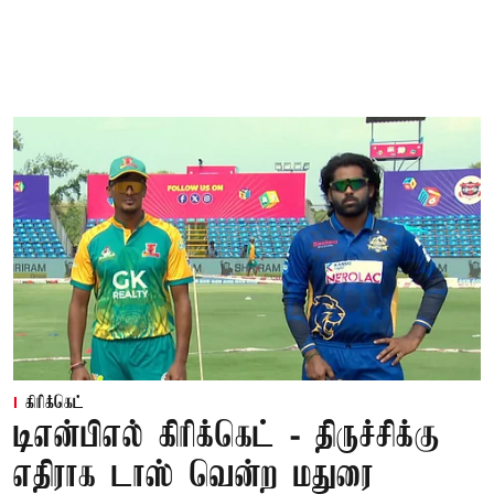
கிரிக்கெட்
டிஎன்பிஎல் கிரிக்கெட் - திருச்சிக்கு
எதிராக டாஸ் வென்ற மதுரை