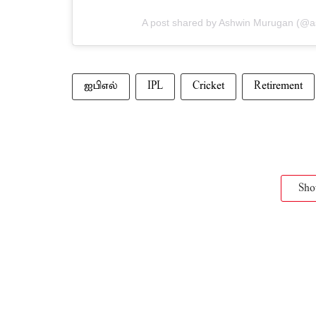
A post shared by Ashwin Murugan (@
ஐபிஎல்
IPL
Cricket
Retirement
Sh