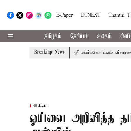
E-Paper
DTNEXT
Thanthi 
தமிழகம்
தேசியம்
உலகம்
சினி
Breaking News
அரசுப்பணி வழக்கு; வரும் 14ம்தேதி சுப்ரீம்கோர்ட்டில் விசாரணை
கிரிக்கெட்
ஓய்வை அறிவித்த தமி