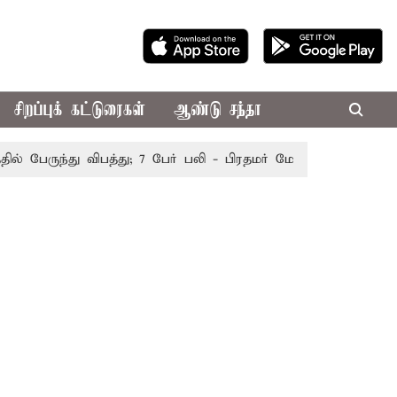
சிறப்புக் கட்டுரைகள்
ஆண்டு சந்தா
பேருந்து விபத்து; 7 பேர் பலி - பிரதமர் மோடி இரங்கல்
தொகு