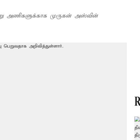
று அணிகளுக்காக முருகன் அஸ்வின்
R