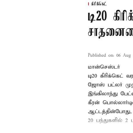
கிரிக்கெட்
டி20 கிரி
சாதனையை
Published on
:
06 Aug 
மான்செஸ்டர்
டி20 கிரிக்கெட்
ஜோஸ் பட்லர் முற
இங்கிலாந்து பேட
கீரன் பொல்லார்
ஆட்டத்தின்போது,
20 பந்துகளில் 2 ப