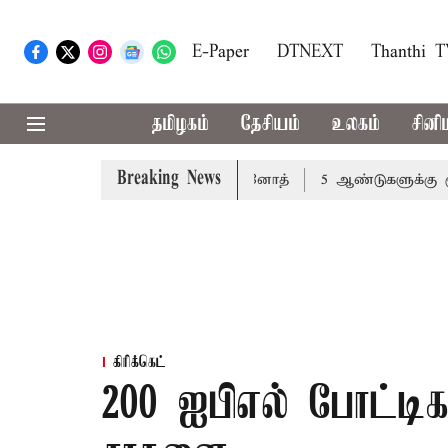
E-Paper
DTNEXT
Thanthi 
தமிழகம்
தேசியம்
உலகம்
சினி
Breaking News
 வேண்டும்: அமைச்சர் வினோத்
5 ஆண்டுகளுக்கு ரூ.600 கோட
கிரிக்கெட்
200 ஐபிஎல் போட்டி