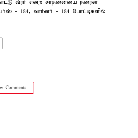
நாட்டு வீரர் என்ற சாதனையை நரைன்
யர்ஸ் - 184, வார்னர் - 184 போட்டிகளில்
ow Comments