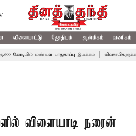
TV
மா
விளையாட்டு
ஜோதிடம்
ஆன்மிகம்
வணிகம்
ியில் மண்வள பாதுகாப்பு இயக்கம்
விவசாயிகளுக்கான இலவச மி
களில் விளையாடி நரைன்