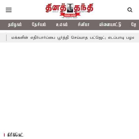
தமிழகம்
தேசியம்
உலகம்
சினிமா
விளையாட்டு
ஜோத
 எதிர்பார்ப்பை பூர்த்தி செய்யாத பட்ஜெட்; எடப்பாடி பழனிசாமி
பட்ஜெ
கிரிக்கெட்