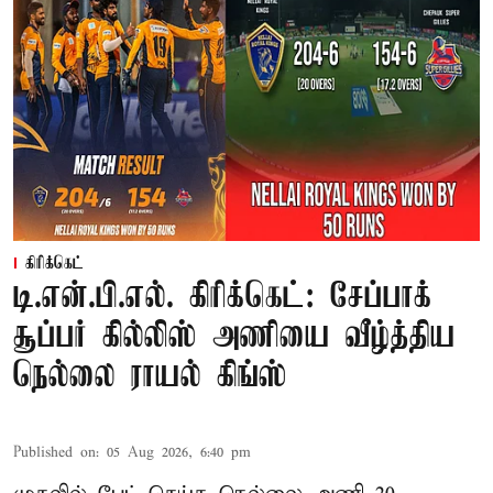
கிரிக்கெட்
டி.என்.பி.எல். கிரிக்கெட்: சேப்பாக்
சூப்பர் கில்லிஸ் அணியை வீழ்த்திய
நெல்லை ராயல் கிங்ஸ்
Published on
:
05 Aug 2026, 6:40 pm