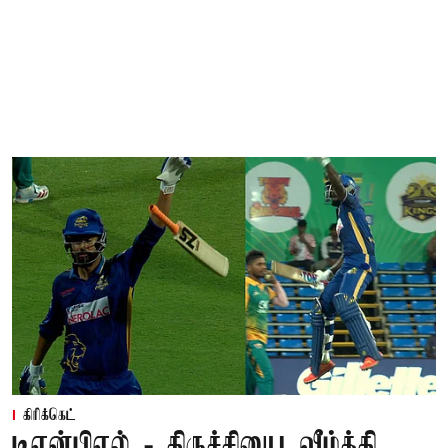
கிரிக்கெட்
டிஎன்பிஎல் - திருச்சியை வீழ்த்தி