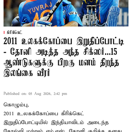
கிரிக்கெட்
2011 உலகக்கோப்பை இறுதிப்போட்டி
- தோனி அடித்த அந்த சிக்ஸர்...15
ஆண்டுகளுக்கு பிறகு மனம் திறந்த
இலங்கை வீரர்
Published on
:
05 Aug 2026, 2:42 pm
கொழும்பு,
2011 உலகக்கோப்பை
கிரிக்கெட்
இறுதிப்போட்டியில் இந்தியாவிடம் அடைந்த
தோல்வி மற்றும் எம்.எஸ். தோனி குறித்த தனது