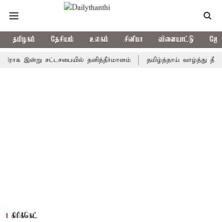
தமிழகம்
தேசியம்
உலகம்
சினிமா
விளையாட்டு
ஜோத
க இன்று சட்டசபையில் தனித்தீர்மானம்
தமிழ்த்தாய் வாழ்த்து தீர்மானம்
கிரிக்கெட்