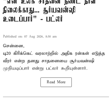
"என் உலக சாதனை நீண்ட நாள்
நிலைக்காது... சூர்யவன்ஷி
உடைப்பார்" - பட்லர்
Published on
:
07 Aug 2026, 8:58 am
சென்னை,
டி20 கிரிக்கெட் வரலாற்றில் அதிக ரன்கள் எடுத்த
வீரர் என்ற தனது சாதனையை
சூர்யவன்ஷி
முறியடிப்பார் என்று பட்லர் கூறியுள்ளார்.
Read More