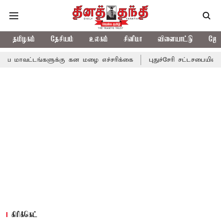
தமிழகம்
தேசியம்
உலகம்
சினிமா
விளையாட்டு
ஜோத
்களுக்கு கன மழை எச்சரிக்கை
புதுச்சேரி சட்டசபையில் வரும் 24ம் 
கிரிக்கெட்