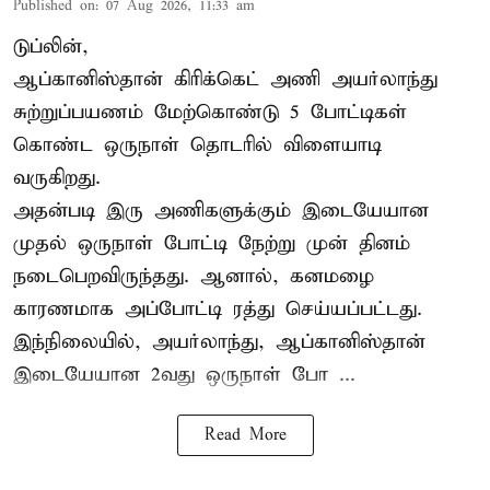
Published on
:
07 Aug 2026, 11:33 am
டுப்லின்,
ஆப்கானிஸ்தான்
கிரிக்கெட்
அணி அயர்லாந்து
சுற்றுப்பயணம் மேற்கொண்டு 5 போட்டிகள்
கொண்ட ஒருநாள் தொடரில் விளையாடி
வருகிறது.
அதன்படி இரு அணிகளுக்கும் இடையேயான
முதல் ஒருநாள் போட்டி நேற்று முன் தினம்
நடைபெறவிருந்தது. ஆனால், கனமழை
காரணமாக அப்போட்டி ரத்து செய்யப்பட்டது.
இந்நிலையில், அயர்லாந்து, ஆப்கானிஸ்தான்
இடையேயான 2வது ஒருநாள் போ ...
Read More