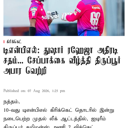
கிரிக்கெட்
டிஎன்பிஎல்: துஷார் ரஹேஜா அதிரடி
சதம்... சேப்பாக்கை வீழ்த்தி திருப்பூர்
அபார வெற்றி
Published on
:
07 Aug 2026, 1:25 pm
நத்தம்,
10-வது
டிஎன்பிஎல்
கிரிக்கெட் தொடரில் இன்று
நடைபெற்ற முதல் லீக் ஆட்டத்தில், ஐடிரீம்
திருப்பூர் தமிழன்ஸ் அணி 7 விக்கெட்