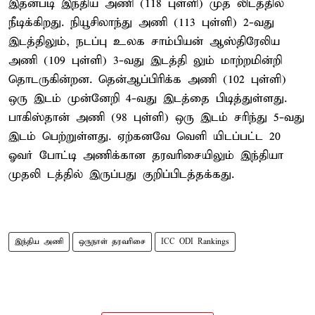
இதன்படி இந்திய அணி (118 புள்ளி) முத லிடத்தில்
நீடிக்கிறது. நியூசிலாந்து அணி (113 புள்ளி) 2-வது
இடத்திலும், நடப்பு உலக சாம்பியன் ஆஸ்திரேலிய
அணி (109 புள்ளி) 3-வது இடத்தி லும் மாற்றமின்றி
தொடருகின்றன. தென்ஆப்பிரிக்க அணி (102 புள்ளி)
ஒரு இடம் முன்னேறி 4-வது இடத்தை பிடித்துள்ளது.
பாகிஸ்தான் அணி (98 புள்ளி) ஒரு இடம் சரிந்து 5-வது
இடம் பெற்றுள்ளது. ஏற்கனவே வெளி யிடப்பட்ட 20
ஓவர் போட்டி அணிக்கான தரவரிசையிலும் இந்தியா
முதலி டத்தில் இருப்பது குறிப்பிடத்தக்கது.
இந்திய அணி
ஒருநாள் தரவரிசை
ICC ODI Rankings