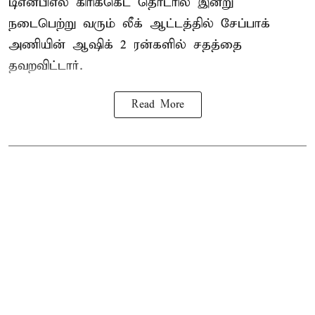
டிஎன்பிஎல்
கிரிக்கெட் தொடரில் இன்று
நடைபெற்று வரும் லீக் ஆட்டத்தில் சேப்பாக்
அணியின் ஆஷிக் 2 ரன்களில் சதத்தை
தவறவிட்டார்.
Read More