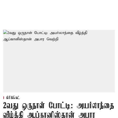
கிரிக்கெட்
2வது ஒருநாள் போட்டி: அயர்லாந்தை
வீழ்த்தி ஆப்கானிஸ்தான் அபார