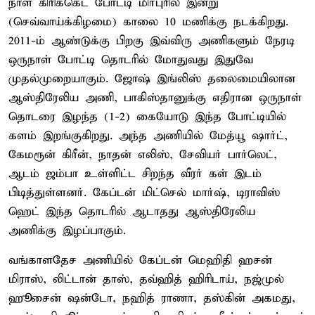
நாள் கிரிக்கெட் போட்டி மிர்புரில் இன்று
(செவ்வாய்க்கிழமை) காலை 10 மணிக்கு நடக்கிறது.
2011-ம் ஆண்டுக்கு பிறகு இவ்விரு அணிகளும் நேரடி
ஒருநாள் போட்டி தொடரில் மோதுவது இதுவே
முதல்முறையாகும். ஜோஷ் இங்லிஸ் தலைமையிலான
ஆஸ்திரேலிய அணி, பாகிஸ்தானுக்கு எதிரான ஒருநாள்
தொடரை இழந்த (1-2) கையோடு இந்த போட்டியில்
களம் இறங்குகிறது. அந்த அணியில் மேத்யூ ஷார்ட்,
கேமரூன் கிரீன், நாதன் எலிஸ், சேவியர் பார்லெட்,
ஆடம் ஜம்பா உள்ளிட்ட சிறந்த வீரர் கள் இடம்
பிடித்துள்ளனர். கேப்டன் மிட்செல் மார்ஷ், டிராவிஸ்
ஹெட் இந்த தொடரில் ஆடாதது ஆஸ்திரேலிய
அணிக்கு இழப்பாகும்.
வங்காளதேச அணியில் கேப்டன் மெஹிதி ஹசன்
மிராஸ், லிட்டான் தாஸ், தவ்ஹித் ஹிரிடாய், நஜ்முல்
ஹூசைன் ஷன்டோ, நஹித் ராணா, தஸ்கின் அகமது,