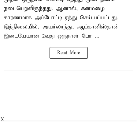
நடைபெறவிருந்தது. ஆனால், கனமழை
காரணமாக அப்போட்டி ரத்து செய்யப்பட்டது.
இந்நிலையில், அயர்லாந்து, ஆப்கானிஸ்தான்
இடையேயான 2வது ஒருநாள் போ ...
Read More
X