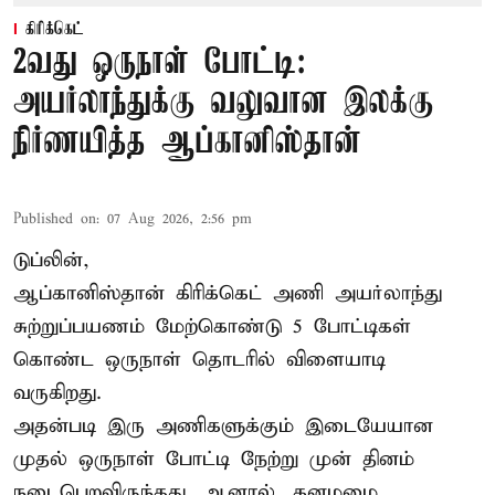
கிரிக்கெட்
2வது ஒருநாள் போட்டி:
அயர்லாந்துக்கு வலுவான இலக்கு
நிர்ணயித்த ஆப்கானிஸ்தான்
Published on
:
07 Aug 2026, 2:56 pm
டுப்லின்,
ஆப்கானிஸ்தான்
கிரிக்கெட்
அணி அயர்லாந்து
சுற்றுப்பயணம் மேற்கொண்டு 5 போட்டிகள்
கொண்ட ஒருநாள் தொடரில் விளையாடி
வருகிறது.
அதன்படி இரு அணிகளுக்கும் இடையேயான
முதல் ஒருநாள் போட்டி நேற்று முன் தினம்
நடைபெறவிருந்தது. ஆனால், கனமழை