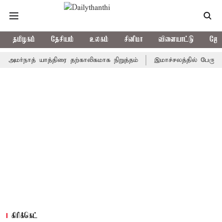
தமிழகம்
தேசியம்
உலகம்
சினிமா
விளையாட்டு
ஜோத
நாத் யாத்திரை தற்காலிகமாக நிறுத்தம்
இமாச்சலத்தில் பேருந்து விபத்
கிரிக்கெட்