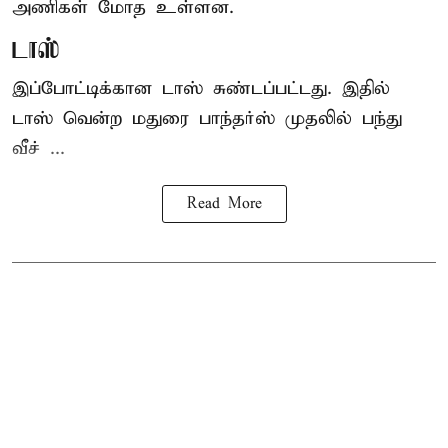
அணிகள் மோத உள்ளன.
டாஸ்
இப்போட்டிக்கான டாஸ் சுண்டப்பட்டது. இதில்
டாஸ் வென்ற மதுரை பாந்தர்ஸ் முதலில் பந்து
வீச் ...
Read More