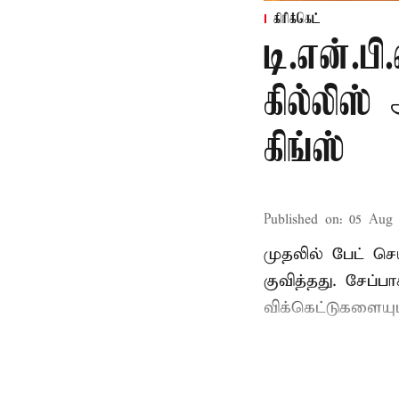
கிரிக்கெட்
டி.என்.பி
கில்லிஸ
கிங்ஸ்
Published on
:
05 Aug 
முதலில் பேட் செ
குவித்தது. சேப்
விக்கெட்டுகளையு