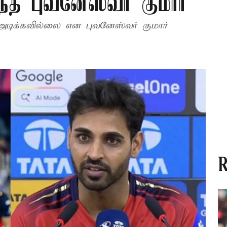
ந்த புவனேஸ்வர் குமார்
அடிக்கவில்லை என புவனேஸ்வர் குமார்
R