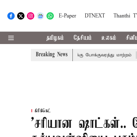
E-Paper
DTNEXT
Thanthi 
தமிழகம்
தேசியம்
உலகம்
சினி
Breaking News
்னையில் மூன்று நாட்களுக்கு போக்குவரத்து மாற்றம்
கச்சத்
கிரிக்கெட்
’சரியான ஷாட்கள்.. ந