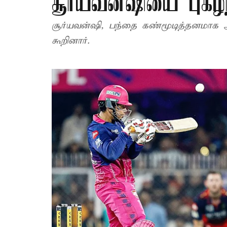
சூர்யவன்ஷியை புகழ்
சூர்யவன்ஷி, பந்தை கண்மூடித்தனமாக 
கூறினார்.