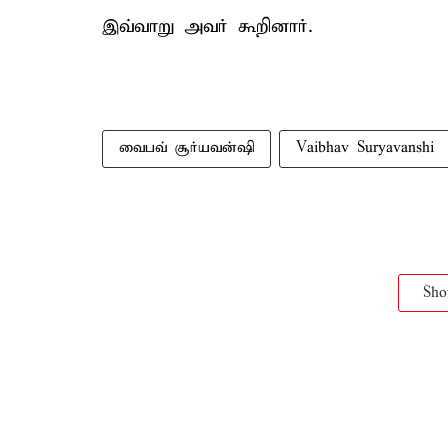
இவ்வாறு அவர் கூறினார்.
வைபவ் சூர்யவன்ஷி
Vaibhav Suryavanshi
Sh