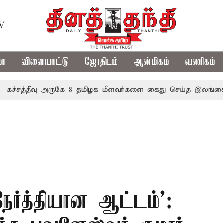
TV
மா
விளையாட்டு
ஜோதிடம்
ஆன்மிகம்
வணிகம்
தீவு அருகே 8 தமிழக மீனவர்களை கைது செய்த இலங்கை கடற்பட
ேர்த்தியான ஆட்டம்’: