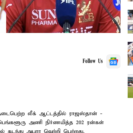
Follow Us
நடைபெற்ற லீக் ஆட்டத்தில் ராஜஸ்தான் -
ெங்களூரு அணி நிர்ணயித்த 202 ரன்கள்
 கடந்து அபார வெற்றி பெற்றது.