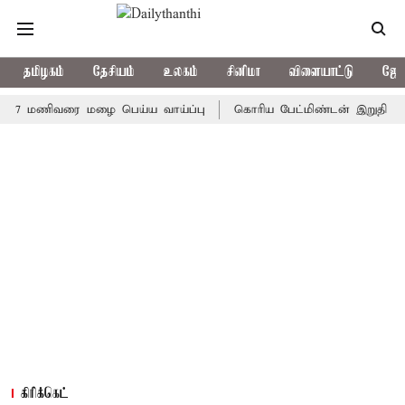
தமிழகம்
தேசியம்
உலகம்
சினிமா
விளையாட்டு
ஜோத
மணிவரை மழை பெய்ய வாய்ப்பு
கொரிய பேட்மிண்டன் இறுதி போட்டி; இ
கிரிக்கெட்