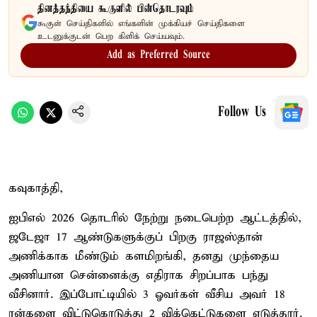
தினத்தந்தியை கூகுளில் பின்தொடரவும்
கூகுள் செய்திகளில் எங்களின் முக்கியச் செய்திகளை
உடனுக்குடன் பெற கிளிக் செய்யவும்.
Add as Preferred Source
Follow Us
கவுகாத்தி,
ஐபிஎல் 2026 தொடரில் நேற்று நடைபெற்ற ஆட்டத்தில்,
ஜடேஜா 17 ஆண்டுகளுக்குப் பிறகு ராஜஸ்தான்
அணிக்காக மீண்டும் களமிறங்கி, தனது முந்தைய
அணியான சென்னைக்கு எதிராக சிறப்பாக பந்து
வீசினார். இப்போட்டியில் 3 ஓவர்கள் வீசிய அவர் 18
ரன்களை விட்டுகொடுத்து 2 விக்கெட்டுகளை எடுத்தார்.