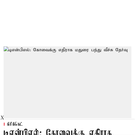
X
கிரிக்கெட்
டிஎன்பிஎல்: கோவைக்கு எதிராக