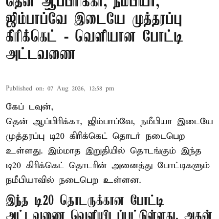
தென் ஆப்பிரிக்கா, நமீபியா,
ஜிம்பாப்வே இடையே முத்தரப்பு
கிரிக்கெட் - வெளியான போட்டி
அட்டவணை
Published on
:
07 Aug 2026, 12:58 pm
கேப் டவுன்,
தென் ஆப்பிரிக்கா, ஜிம்பாப்வே, நமீபியா இடையே
முத்தரப்பு
டி20 கிரிக்கெட்
தொடர் நடைபெற
உள்ளது. இம்மாத இறுதியில் தொடங்கும் இந்த
டி20 கிரிக்கெட் தொடரின் அனைத்து போட்டிகளும்
நமீபியாவில் நடைபெற உள்ளன.
இந்த டி20 தொடருக்கான போட்டி
அட்டவணை வெளியிடப்பட்டுள்ளது. அதன்