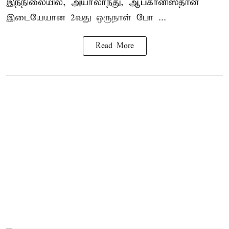
இந்நிலையில், அயர்லாந்து, ஆப்கானிஸ்தான்
இடையேயான 2வது ஒருநாள் போ ...
Read More