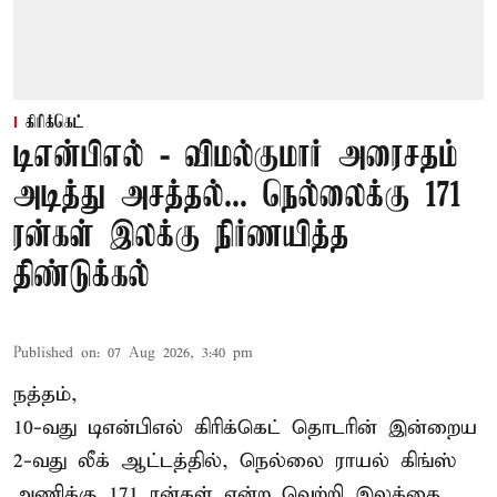
கிரிக்கெட்
டிஎன்பிஎல் - விமல்குமார் அரைசதம்
அடித்து அசத்தல்... நெல்லைக்கு 171
ரன்கள் இலக்கு நிர்ணயித்த
திண்டுக்கல்
Published on
:
07 Aug 2026, 3:40 pm
நத்தம்,
10-வது
டிஎன்பிஎல்
கிரிக்கெட் தொடரின் இன்றைய
2-வது லீக் ஆட்டத்தில், நெல்லை ராயல் கிங்ஸ்
அணிக்கு 171 ரன்கள் என்ற வெற்றி இலக்கை