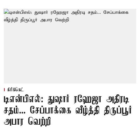
கிரிக்கெட்
டிஎன்பிஎல்: துஷார் ரஹேஜா அதிரடி
சதம்... சேப்பாக்கை வீழ்த்தி திருப்பூர்
அபார வெற்றி