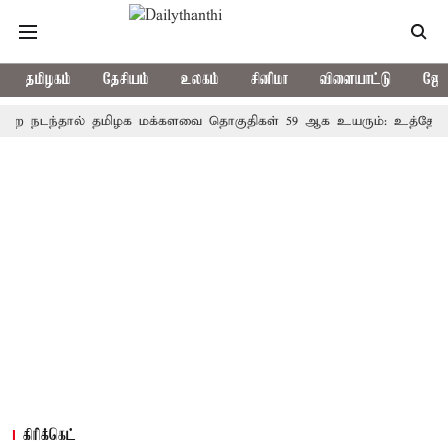
தமிழகம்
தேசியம்
உலகம்
சினிமா
விளையாட்டு
ஜோத
்தால் தமிழக மக்களவை தொகுதிகள் 59 ஆக உயரும்: உத்தேச பட்டிய
கிரிக்கெட்