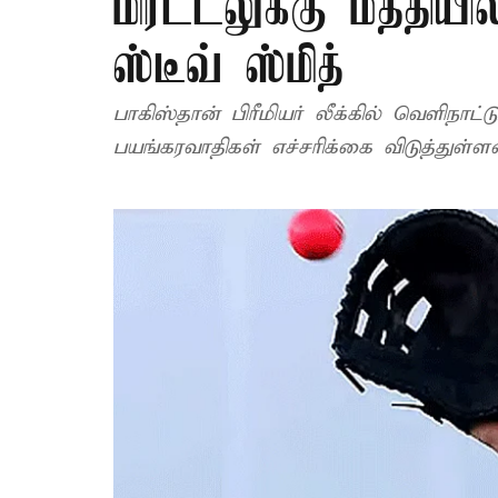
மிரட்டலுக்கு மத்தியி
ஸ்டீவ் ஸ்மித்
பாகிஸ்தான் பிரீமியர் லீக்கில் வெளிநாட
பயங்கரவாதிகள் எச்சரிக்கை விடுத்துள்ளன