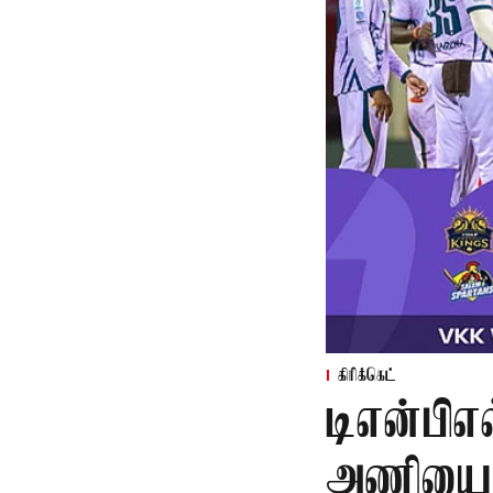
கிரிக்கெட்
டிஎன்பிஎல
அணியை வ