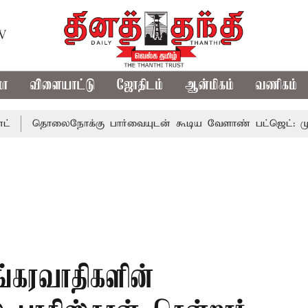
TV
மா
விளையாட்டு
ஜோதிடம்
ஆன்மிகம்
வணிகம்
ைநோக்கு பார்வையுடன் கூடிய வேளாண் பட்ஜெட்: முதல்-அமைச்
ங்கரவாதிகளின்