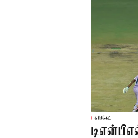
கிரிக்கெட்
டிஎன்பிஎ