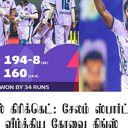
் கிரிக்கெட்: சேலம் ஸ்பார்
ீழ்த்திய கோவை கிங்ஸ்