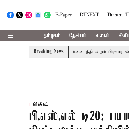
E-Paper
DTNEXT
Thanthi 
தமிழகம்
தேசியம்
உலகம்
சினி
Breaking News
ச்சர் பொன்முடிக்கு சென்னை நீதிமன்றம் பிடிவாராண்ட்
தொல
கிரிக்கெட்
பி.எஸ்.எல் டி20: பய