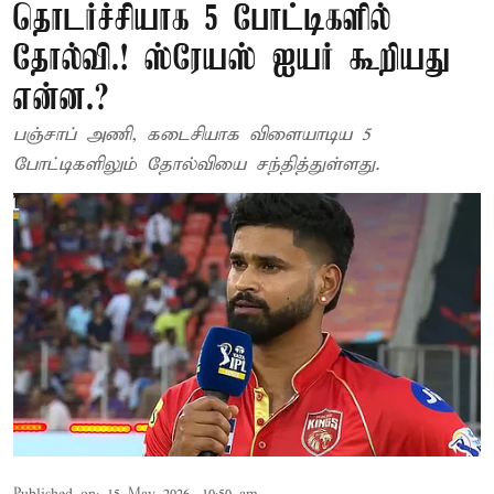
தொடர்ச்சியாக 5 போட்டிகளில்
தோல்வி.! ஸ்ரேயஸ் ஐயர் கூறியது
என்ன.?
பஞ்சாப் அணி, கடைசியாக விளையாடிய 5
போட்டிகளிலும் தோல்வியை சந்தித்துள்ளது.