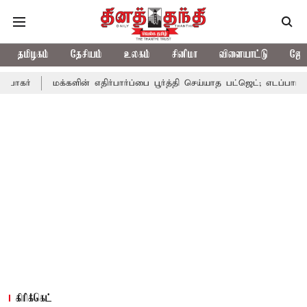
தமிழகம்
தேசியம்
உலகம்
சினிமா
விளையாட்டு
ஜோத
க்களின் எதிர்பார்ப்பை பூர்த்தி செய்யாத பட்ஜெட்; எடப்பாடி பழனிசாமி
கிரிக்கெட்