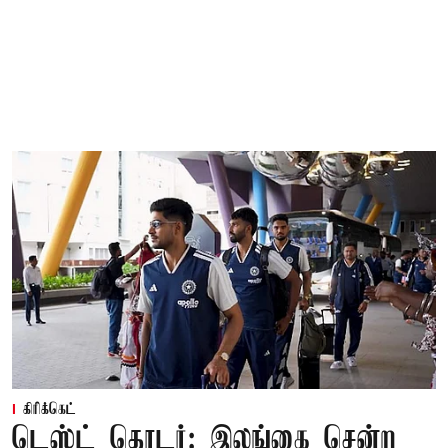
கிரிக்கெட்
டெஸ்ட் தொடர்: இலங்கை சென்ற