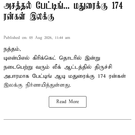
அசத்தல் பேட்டிங்... மதுரைக்கு 174
ரன்கள் இலக்கு
Published on
:
05 Aug 2026, 11:44 am
நத்தம்,
டிஎன்பிஎல்
கிரிக்கெட் தொடரில் இன்று
நடைபெற்று வரும் லீக் ஆட்டத்தில் திருச்சி
அபாரமாக பேட்டிங் ஆடி மதுரைக்கு 174 ரன்கள்
இலக்கு நிர்ணயித்துள்ளது.
Read More