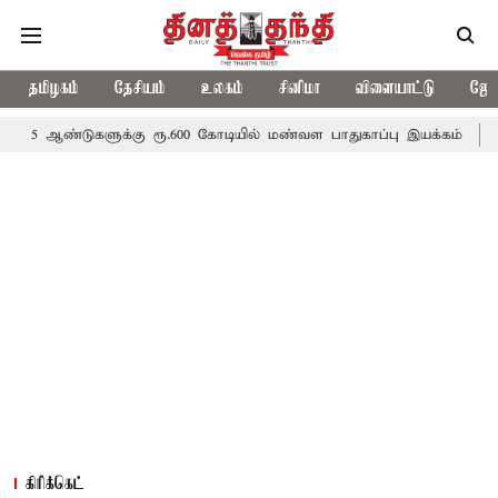
தமிழகம்
தேசியம்
உலகம்
சினிமா
விளையாட்டு
ஜோத
ளுக்கு ரூ.600 கோடியில் மண்வள பாதுகாப்பு இயக்கம்
விவசாயிகளுக்க
கிரிக்கெட்