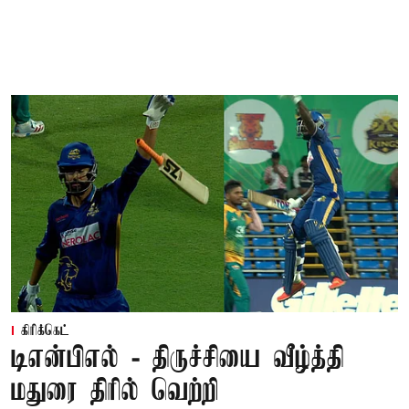
கிரிக்கெட்
டிஎன்பிஎல் - திருச்சியை வீழ்த்தி
மதுரை திரில் வெற்றி