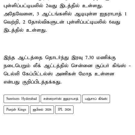
புள்ளிப்பட்டியலில் 2வது இடத்தில் உள்ளது.
அதேவேளை, 3 ஆட்டங்களில் ஆடியுள்ள ஐதராபாத் 1
வெற்றி, 2 தோல்விகளுடன் புள்ளிப்பட்டியலில் 6வது
இடத்தில் உள்ளது.
இந்த ஆட்டத்தை தொடர்ந்து இரவு 7.30 மணிக்கு
நடைபெறும் லீக் ஆட்டத்தில் சென்னை சூப்பர் கிங்ஸ் -
டெல்லி கேப்பிட்டல்ஸ் அணிகள் மோத உள்ளன
என்பது குறிப்பிடத்தக்கது.
Sunrisers Hyderabad
சன்ரைசர்ஸ் ஐதராபாத்
பஞ்சாப் கிங்ஸ்
Punjab Kings
ஐபிஎல் 2026
IPL 2026