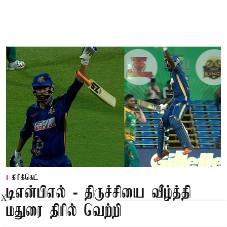
கிரிக்கெட்
டிஎன்பிஎல் - திருச்சியை வீழ்த்தி
X
மதுரை திரில் வெற்றி