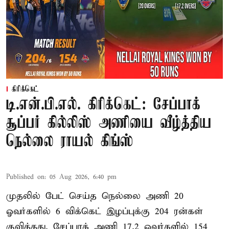
கிரிக்கெட்
டி.என்.பி.எல். கிரிக்கெட்: சேப்பாக்
சூப்பர் கில்லிஸ் அணியை வீழ்த்திய
நெல்லை ராயல் கிங்ஸ்
Published on
:
05 Aug 2026, 6:40 pm
முதலில் பேட் செய்த நெல்லை அணி 20
ஓவர்களில் 6 விக்கெட் இழப்புக்கு 204 ரன்கள்
குவித்தது. சேப்பாக் அணி 17.2 ஓவர்களில் 154