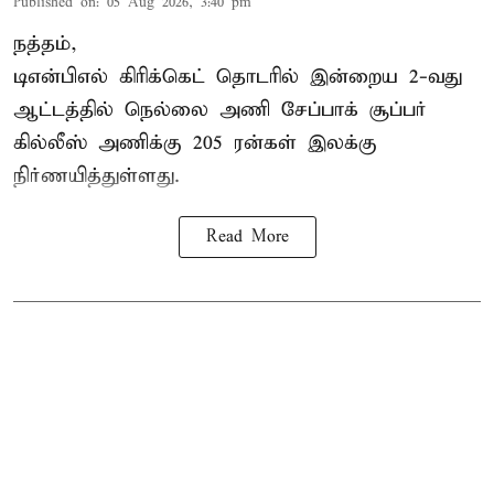
Published on
:
05 Aug 2026, 3:40 pm
நத்தம்,
டிஎன்பிஎல்
கிரிக்கெட் தொடரில் இன்றைய 2-வது
ஆட்டத்தில் நெல்லை அணி சேப்பாக் சூப்பர்
கில்லீஸ் அணிக்கு 205 ரன்கள் இலக்கு
நிர்ணயித்துள்ளது.
Read More