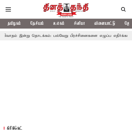
தமிழகம்
தேசியம்
உலகம்
சினிமா
விளையாட்டு
ஜோத
 தொடக்கம்: பல்வேறு பிரச்சினைகளை எழுப்ப எதிர்க்கட்சிகள் திட்டம்
கிரிக்கெட்