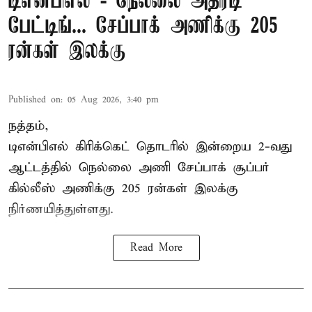
டிஎன்பிஎல் - நெல்லை அதிரடி
பேட்டிங்... சேப்பாக் அணிக்கு 205
ரன்கள் இலக்கு
Published on
:
05 Aug 2026, 3:40 pm
நத்தம்,
டிஎன்பிஎல்
கிரிக்கெட் தொடரில் இன்றைய 2-வது
ஆட்டத்தில் நெல்லை அணி சேப்பாக் சூப்பர்
கில்லீஸ் அணிக்கு 205 ரன்கள் இலக்கு
நிர்ணயித்துள்ளது.
Read More