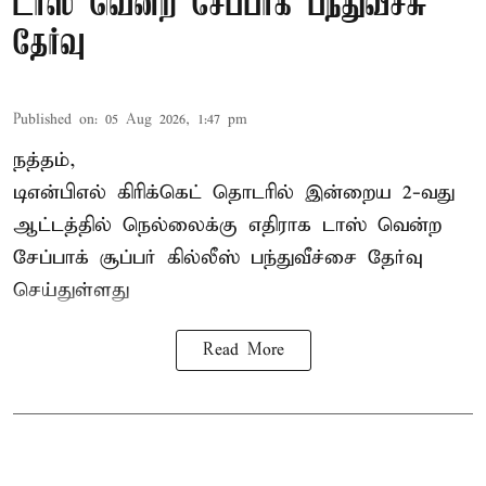
டாஸ் வென்ற சேப்பாக் பந்துவீச்சு
தேர்வு
Published on
:
05 Aug 2026, 1:47 pm
நத்தம்,
டிஎன்பிஎல்
கிரிக்கெட் தொடரில் இன்றைய 2-வது
ஆட்டத்தில் நெல்லைக்கு எதிராக டாஸ் வென்ற
சேப்பாக் சூப்பர் கில்லீஸ் பந்துவீச்சை தேர்வு
செய்துள்ளது
Read More