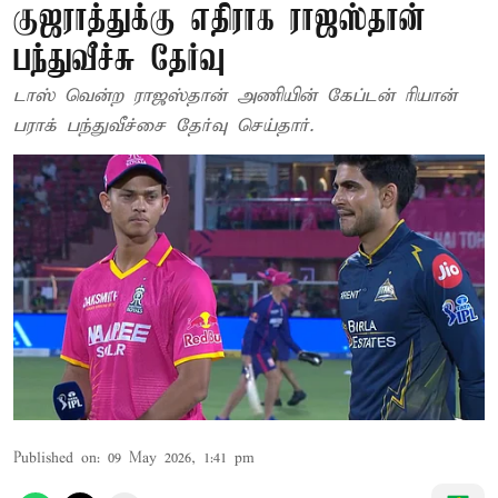
குஜராத்துக்கு எதிராக ராஜஸ்தான்
பந்துவீச்சு தேர்வு
டாஸ் வென்ற ராஜஸ்தான் அணியின் கேப்டன் ரியான்
பராக் பந்துவீச்சை தேர்வு செய்தார்.
Published on
:
09 May 2026, 1:41 pm