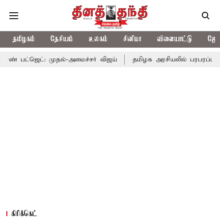
தமிழகம்
தேசியம்
உலகம்
சினிமா
விளையாட்டு
ஜோத
 முதல்-அமைச்சர் விஜய்
தமிழக அரசியலில் பரபரப்பு; அமைச்சர் ஆனந
கிரிக்கெட்