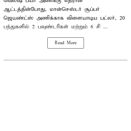
வெல்ஷ் பயர் அணிக்கு எதிரான
ஆட்டத்தின்போது, மான்செஸ்டர் சூப்பர்
ஜெயண்ட்ஸ் அணிக்காக விளையாடிய பட்லர், 20
பந்துகளில் 2 பவுண்டரிகள் மற்றும் 6 சி ...
Read More