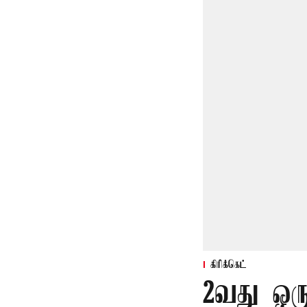
கிரிக்கெட்
2வது ஒரு