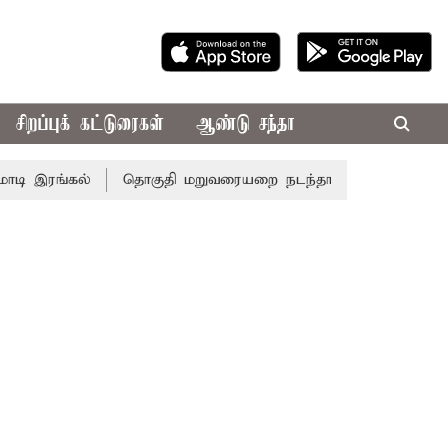
சிறப்புக் கட்டுரைகள்
ஆண்டு சந்தா
 இரங்கல்
தொகுதி மறுவரையறை நடந்தால் தமிழக மக்களவை த