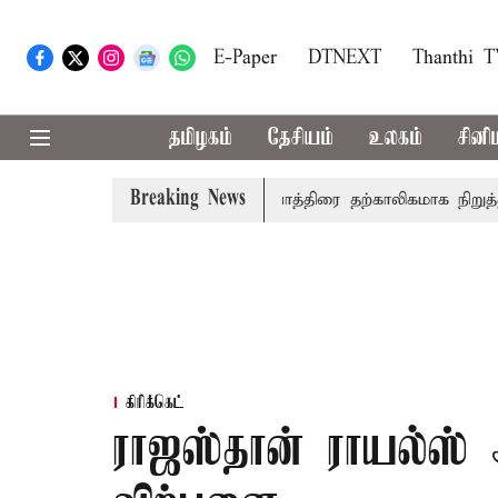
E-Paper
DTNEXT
Thanthi 
தமிழகம்
தேசியம்
உலகம்
சினி
Breaking News
்ட்டில் விசாரணை
அமர்நாத் யாத்திரை தற்காலிகமாக நிறுத்தம்
கிரிக்கெட்
ராஜஸ்தான் ராயல்ஸ் 