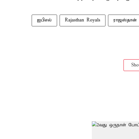
ஐபிஎல்
Rajasthan Royals
ராஜஸ்தான
Sh