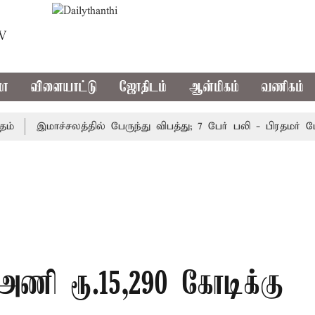
TV
மா
விளையாட்டு
ஜோதிடம்
ஆன்மிகம்
வணிகம்
இமாச்சலத்தில் பேருந்து விபத்து; 7 பேர் பலி - பிரதமர் மோடி
அணி ரூ.15,290 கோடிக்கு