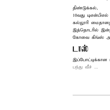
திண்டுக்கல்,
10வது டிஎன்பிஎல்
கல்லூரி மைதானத்
இத்தொடரில் இன்ற
கோவை கிங்ஸ் 
டாஸ்
இப்போட்டிக்கான 
பந்து வீச் ...