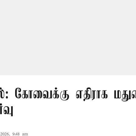
ல்: கோவைக்கு எதிராக மதுர
்வு
2026, 9:48 am