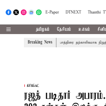
E-Paper
DTNEXT
Thanthi 
தமிழகம்
தேசியம்
உலகம்
சினி
Breaking News
்ட்டில் விசாரணை
அமர்நாத் யாத்திரை தற்காலிகமாக நிறுத்தம்
கிரிக்கெட்
ரஜத் படிதார் அபாரம்