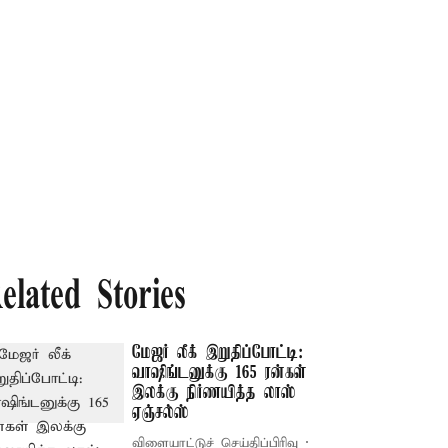
elated Stories
மேஜர் லீக் இறுதிப்போட்டி:
வாஷிங்டனுக்கு 165 ரன்கள்
இலக்கு நிர்ணயித்த லாஸ்
ஏஞ்சல்ஸ்
விளையாட்டுச் செய்திப்பிரிவு