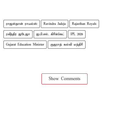
ராஜஸ்தான் ராயல்ஸ்
Ravindra Jadeja
Rajasthan Royals
ரவீந்திர ஜடேஜா
ஐ.பி.எல். கிரிக்கெட்
IPL 2026
Gujarat Education Minister
குஜராத் கல்வி மந்திரி
Show Comments