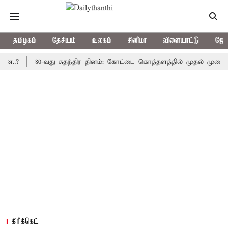
தமிழகம்
தேசியம்
உலகம்
சினிமா
விளையாட்டு
ஜோத
80-வது சுதந்திர தினம்: கோட்டை கொத்தளத்தில் முதல் முறையாக தேசி
கிரிக்கெட்