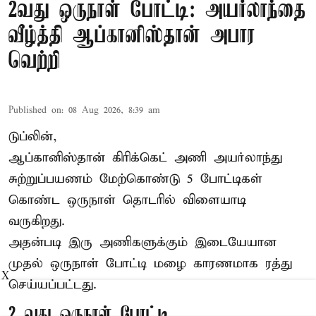
2வது ஒருநாள் போட்டி: அயர்லாந்தை
வீழ்த்தி ஆப்கானிஸ்தான் அபார
வெற்றி
Published on
:
08 Aug 2026, 8:39 am
டுப்லின்,
ஆப்கானிஸ்தான்
கிரிக்கெட்
அணி அயர்லாந்து
சுற்றுப்பயணம் மேற்கொண்டு 5 போட்டிகள்
கொண்ட ஒருநாள் தொடரில் விளையாடி
வருகிறது.
அதன்படி இரு அணிகளுக்கும் இடையேயான
முதல் ஒருநாள் போட்டி மழை காரணமாக ரத்து
X
செய்யப்பட்டது.
2 வது ஒருநாள் போட்டி