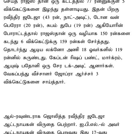
செய்த ராஜஸ் தான் ஒரு கட்டத்தில் 77 ரன்னுக்குள் 5
விக்கெட்டுகளை இழந்து தள்ளாடியது. இதன் பிறகு
ரவீந்திர ஜடேஜா (43 ரன், நாட்-அவுட்), டோன வன்
பெரேரா (20 ரன்), சுபம் துபே (19 ரன்) ஆகியோரின்
போராட்டத்தால் ராஜஸ்தான் ஒரு வழியாக 150 ரன்களை
கடந்து 6 விக்கெட்டுக்கு 159 ரன்கள் சேர்த்தது.
தொடர்ந்து ஆடிய லக்னோ அணி 18 ஓவர்களில் 119
ரன்னில் சுருண்டது. கேப்டன் ரிஷப் பண்ட், மார்க்ரம்,
ஆயுஷ் பதோனி ஒரு சேர டக்-அவுட் ஆனார்கள்.
வேகப்பந்து வீச்சாளர் ஜோப்ரா ஆர்ச்சர் 3
விக்கெட்டுகளை சாய்த்தார்.
ஆல்-ரவுண்டராக ஜொலித்த ரவீந்திர ஜடேஜா
ஆட்டநாயகன் விருதை பெற்றார். ஐ.பி.எல்.-ல் அவர்
ஆட்டநாயகன் விருதை பெறுவது இது 17-வது