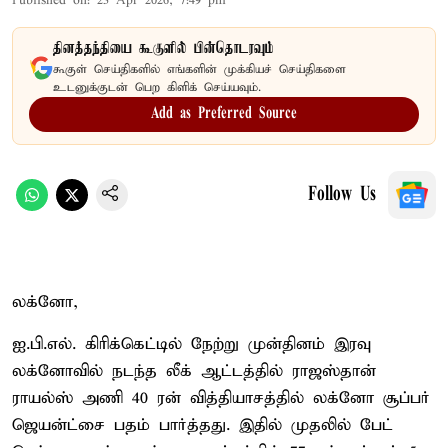
Published on
:
23 Apr 2026, 7:49 pm
தினத்தந்தியை கூகுளில் பின்தொடரவும்
கூகுள் செய்திகளில் எங்களின் முக்கியச் செய்திகளை
உடனுக்குடன் பெற கிளிக் செய்யவும்.
Add as Preferred Source
Follow Us
லக்னோ,
ஐ.பி.எல். கிரிக்கெட்டில் நேற்று முன்தினம் இரவு
லக்னோவில் நடந்த லீக் ஆட்டத்தில் ராஜஸ்தான்
ராயல்ஸ் அணி 40 ரன் வித்தியாசத்தில் லக்னோ சூப்பர்
ஜெயன்ட்சை பதம் பார்த்தது. இதில் முதலில் பேட்