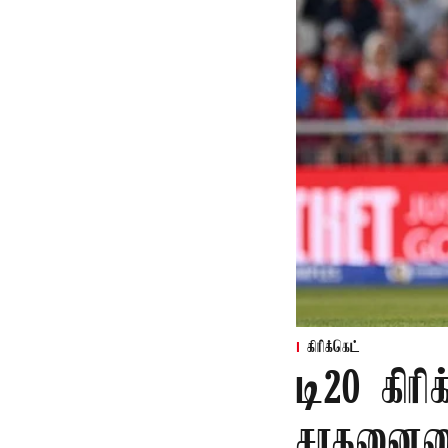
கிரிக்கெட்
டி20 கிரி
சாதனையை