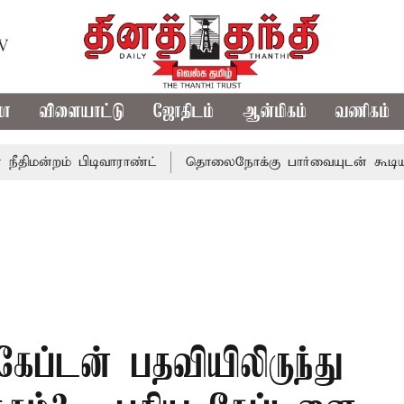
TV
மா
விளையாட்டு
ஜோதிடம்
ஆன்மிகம்
வணிகம்
 பிடிவாராண்ட்
தொலைநோக்கு பார்வையுடன் கூடிய வேளாண் ப
ேப்டன் பதவியிலிருந்து