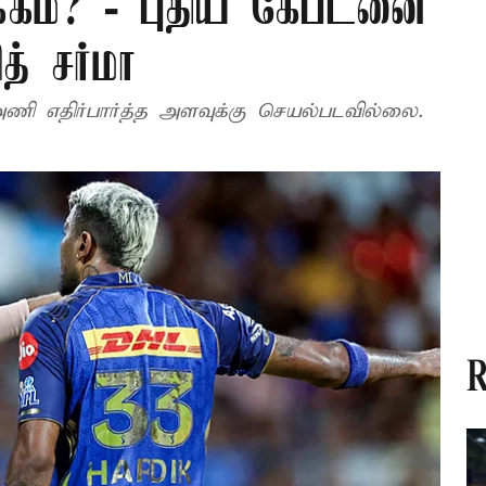
க்கம்? - புதிய கேப்டனை
த் சர்மா
அணி எதிர்பார்த்த அளவுக்கு செயல்படவில்லை.
R