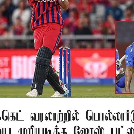
க்கெட் வரலாற்றில் பொல்லார்
 முறியடித்த ஜோஸ் பட்லர