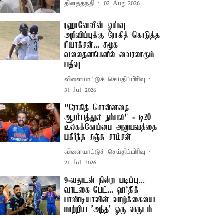
தினத்தந்தி
02 Aug 2026
ரஹானேவின் ஓய்வு
அறிவிப்புக்கு ரோகித் கொடுத்த
ரியாக்சன்... சமூக
வலைதளங்களில் வைரலாகும்
பதிவு
விளையாட்டுச் செய்திப்பிரிவு
31 Jul 2026
"ரோகித் சொன்னதை
ஆரம்பத்துல நம்பல" - டி20
உலகக்கோப்பை அனுபவத்தை
பகிர்ந்த சஞ்சு சாம்சன்
விளையாட்டுச் செய்திப்பிரிவு
21 Jul 2026
9-வதுடன் நின்ற படிப்பு...
வாடகை பேட்... ஹர்திக்
பாண்டியாவின் வாழ்க்கையை
மாற்றிய 'அந்த' ஒரு வருடம்