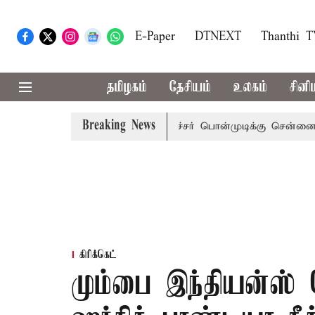
E-Paper
DTNEXT
Thanthi 
தமிழகம்
தேசியம்
உலகம்
சினி
Breaking News
ப்பு
முன்னாள் அமைச்சர் பொன்முடிக்கு சென்னை நீதிமன்றம்
கிரிக்கெட்
மும்பை இந்தியன்ஸ் க