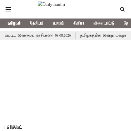
தமிழகம்
தேசியம்
உலகம்
சினிமா
விளையாட்டு
ஜோத
. இன்றைய ராசிபலன் 08.08.2026
தமிழகத்தில் இன்று மழைக்கு வாய்
கிரிக்கெட்