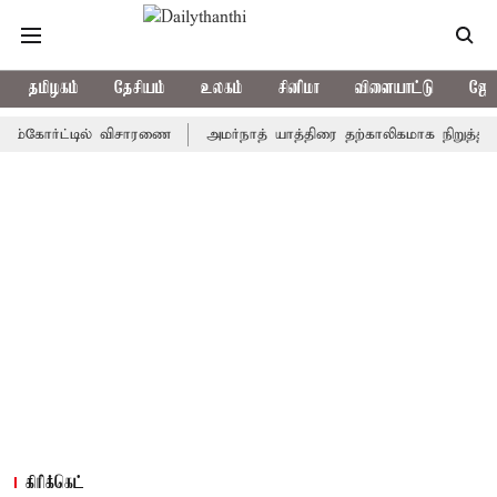
தமிழகம்
தேசியம்
உலகம்
சினிமா
விளையாட்டு
ஜோத
ோர்ட்டில் விசாரணை
அமர்நாத் யாத்திரை தற்காலிகமாக நிறுத்தம்
இம
கிரிக்கெட்