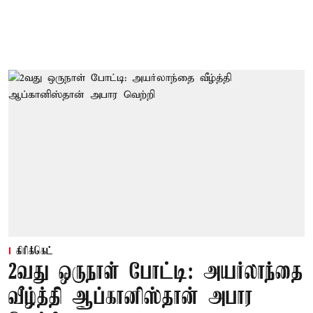
கிரிக்கெட்
2வது ஒருநாள் போட்டி: அயர்லாந்தை
வீழ்த்தி ஆப்கானிஸ்தான் அபார