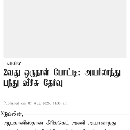
கிரிக்கெட்
2வது ஒருநாள் போட்டி: அயர்லாந்து
பந்து வீச்சு தேர்வு
Published on
:
07 Aug 2026, 11:33 am
டுப்லின்,
X
ஆப்கானிஸ்தான்
கிரிக்கெட்
அணி அயர்லாந்து