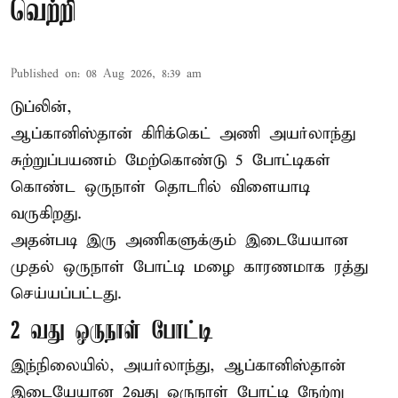
வெற்றி
Published on
:
08 Aug 2026, 8:39 am
டுப்லின்,
ஆப்கானிஸ்தான்
கிரிக்கெட்
அணி அயர்லாந்து
சுற்றுப்பயணம் மேற்கொண்டு 5 போட்டிகள்
கொண்ட ஒருநாள் தொடரில் விளையாடி
வருகிறது.
அதன்படி இரு அணிகளுக்கும் இடையேயான
முதல் ஒருநாள் போட்டி மழை காரணமாக ரத்து
செய்யப்பட்டது.
2 வது ஒருநாள் போட்டி
இந்நிலையில், அயர்லாந்து, ஆப்கானிஸ்தான்
இடையேயான 2வது ஒருநாள் போட்டி நேற்று