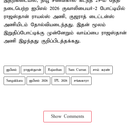
இதற்கிடையில், நியூ சண்டீகரில் கடந்த 29-ம் தேதி
நடைபெற்ற ஐபிஎல் 2026 குவாலிபையர்-2 போட்டியில்
ராஜஸ்தான் ராயல்ஸ் அணி, குஜராத் டைட்டன்ஸ்
அணியிடம் தோல்வியடைந்தது. இதன் மூலம்
இறுதிப்போட்டிக்கு முன்னேறும் வாய்ப்பை ராஜஸ்தான்
அணி இழந்தது குறிப்பிடத்தக்கது.
ஐபிஎல்
ராஜஸ்தான்
Rajasthan
Sam Curran
சாம் கரண்
Sangakkara
ஐபிஎல் 2026
IPL 2026
சங்ககாரா
Show Comments