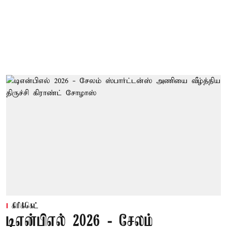
கிரிக்கெட்
டிஎன்பிஎல் 2026 - சேலம்