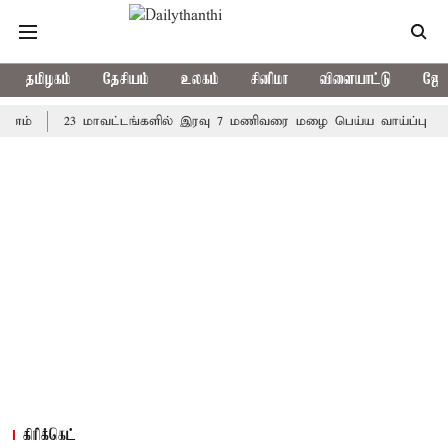
தமிழகம்
தேசியம்
உலகம்
சினிமா
விளையாட்டு
ஜோத
23 மாவட்டங்களில் இரவு 7 மணிவரை மழை பெய்ய வாய்ப்பு
கொரி
கிரிக்கெட்