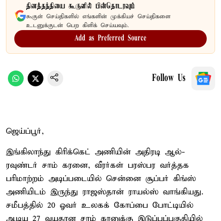
தினத்தந்தியை கூகுளில் பின்தொடரவும்
கூகுள் செய்திகளில் எங்களின் முக்கியச் செய்திகளை
உடனுக்குடன் பெற கிளிக் செய்யவும்.
Add as Preferred Source
Follow Us
ஜெய்ப்பூர்,
இங்கிலாந்து கிரிக்கெட் அணியின் அதிரடி ஆல்-
ரவுண்டர் சாம் கரனை, வீரர்கள் பரஸ்பர வர்த்தக
பரிமாற்றம் அடிப்படையில் சென்னை சூப்பர் கிங்ஸ்
அணியிடம் இருந்து ராஜஸ்தான் ராயல்ஸ் வாங்கியது.
சமீபத்தில் 20 ஓவர் உலகக் கோப்பை போட்டியில்
ஆடிய 27 வயதான சாம் கரனுக்கு இடுப்புப்பகுதியில்