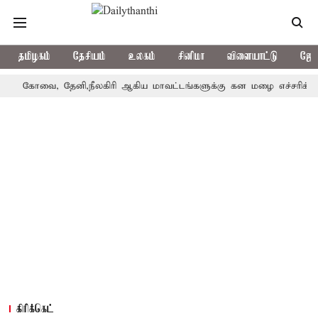
தமிழகம்
தேசியம்
உலகம்
சினிமா
விளையாட்டு
ஜோத
ோவை, தேனி,நீலகிரி ஆகிய மாவட்டங்களுக்கு கன மழை எச்சரிக்கை
கிரிக்கெட்