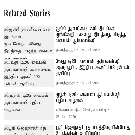
Related Stories
ஐசிசி தரவரிசை: 230 இடங்கள்
முன்னேறி....48வது இடத்தை பிடித்த
வைபவ் சூர்யவன்ஷி
தினத்தந்தி
29 Jul 2026
3வது டி20: வைபவ் சூர்யவன்ஷி
அரைசதம்.. இந்திய அணி 192 ரன்கள்
குவிப்பு
தினத்தந்தி
26 Jul 2026
முதல் டி20: வைபவ் சூர்யவன்ஷி
புதிய சாதனை
விளையாட்டுச் செய்திப்பிரிவு
23 Jul 2026
பூரி ஜெகநாதர் ரத யாத்திரையின்போது
2 பக்தர்கள் உயிரிழப்பு