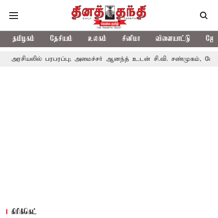
தமிழகம்
தேசியம்
உலகம்
சினிமா
விளையாட்டு
ஜோத
ல் பரபரப்பு; அமைச்சர் ஆனந்த் உடன் சி.வி. சண்முகம், வேலுமணி சந்திப
கிரிக்கெட்