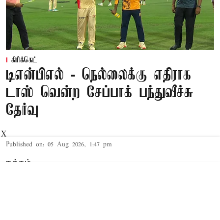
கிரிக்கெட்
டிஎன்பிஎல் - நெல்லைக்கு எதிராக
டாஸ் வென்ற சேப்பாக் பந்துவீச்சு
தேர்வு
X
Published on
:
05 Aug 2026, 1:47 pm
நத்தம்,
டிஎன்பிஎல்
கிரிக்கெட் தொடரில் இன்றைய 2-வது
ஆட்டத்தில் நெல்லைக்கு எதிராக டாஸ் வென்ற
சேப்பாக் சூப்பர் கில்லீஸ் பந்துவீச்சை தேர்வு