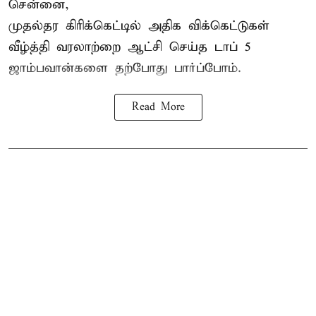
சென்னை,
முதல்தர
கிரிக்கெட்
டில் அதிக விக்கெட்டுகள்
வீழ்த்தி வரலாற்றை ஆட்சி செய்த டாப் 5
ஜாம்பவான்களை தற்போது பார்ப்போம்.
Read More