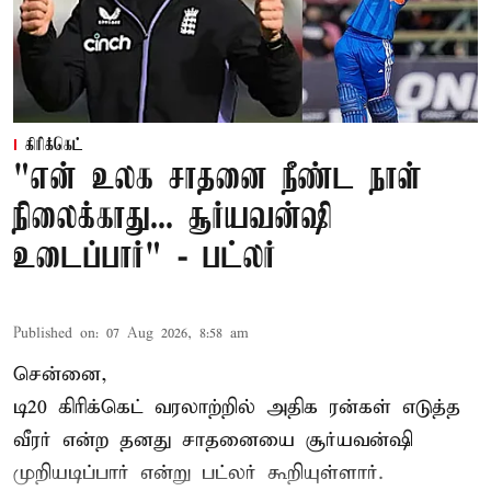
கிரிக்கெட்
"என் உலக சாதனை நீண்ட நாள்
நிலைக்காது... சூர்யவன்ஷி
உடைப்பார்" - பட்லர்
Published on
:
07 Aug 2026, 8:58 am
சென்னை,
டி20 கிரிக்கெட் வரலாற்றில் அதிக ரன்கள் எடுத்த
வீரர் என்ற தனது சாதனையை
சூர்யவன்ஷி
முறியடிப்பார் என்று பட்லர் கூறியுள்ளார்.