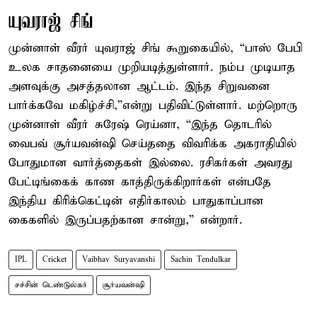
யுவராஜ் சிங்
முன்னாள் வீரர் யுவராஜ் சிங் கூறுகையில், “பாஸ் பேபி
உலக சாதனையை முறியடித்துள்ளார். நம்ப முடியாத
அளவுக்கு அசத்தலான ஆட்டம். இந்த சிறுவனை
பார்க்கவே மகிழ்ச்சி,”என்று பதிவிட்டுள்ளார். மற்றொரு
முன்னாள் வீரர் சுரேஷ் ரெய்னா, “இந்த தொடரில்
வைபவ் சூர்யவன்ஷி செய்ததை விவரிக்க அகராதியில்
போதுமான வார்த்தைகள் இல்லை. ரசிகர்கள் அவரது
பேட்டிங்கைக் காண காத்திருக்கிறார்கள் என்பதே
இந்திய கிரிக்கெட்டின் எதிர்காலம் பாதுகாப்பான
கைகளில் இருப்பதற்கான சான்று,” என்றார்.
IPL
Cricket
Vaibhav Suryavanshi
Sachin Tendulkar
சச்சின் டெண்டுல்கர்
சூர்யவன்ஷி