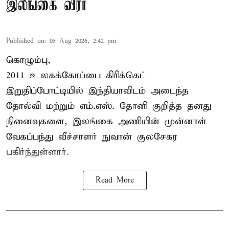
இலங்கை வீரர்
Published on
:
05 Aug 2026, 2:42 pm
கொழும்பு,
2011 உலகக்கோப்பை
கிரிக்கெட்
இறுதிப்போட்டியில் இந்தியாவிடம் அடைந்த
தோல்வி மற்றும் எம்.எஸ். தோனி குறித்த தனது
நினைவுகளை, இலங்கை அணியின் முன்னாள்
வேகப்பந்து வீச்சாளர் நுவான் குலசேகர
பகிர்ந்துள்ளார்.
Read More