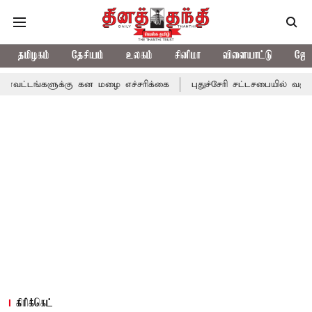
தமிழகம்
தேசியம்
உலகம்
சினிமா
விளையாட்டு
ஜோத
்கு கன மழை எச்சரிக்கை
புதுச்சேரி சட்டசபையில் வரும் 24ம் தேதி 
கிரிக்கெட்