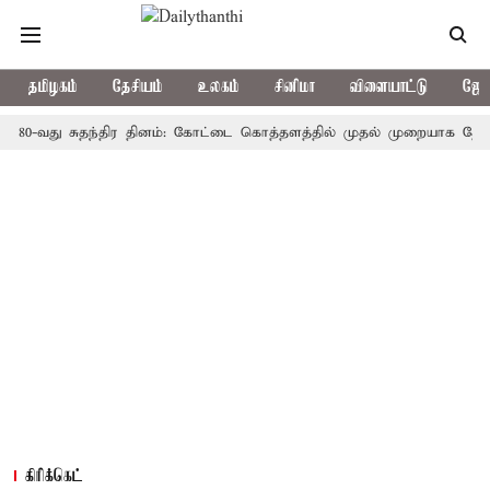
தமிழகம்
தேசியம்
உலகம்
சினிமா
விளையாட்டு
ஜோத
து சுதந்திர தினம்: கோட்டை கொத்தளத்தில் முதல் முறையாக தேசிய கொடி 
கிரிக்கெட்