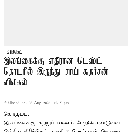
கிரிக்கெட்
இலங்கைக்கு எதிரான டெஸ்ட்
தொடரில் இருந்து சாய் சுதர்சன்
விலகல்
Published on
:
08 Aug 2026, 12:15 pm
கொழும்பு,
இலங்கைக்கு சுற்றுப்பயணம் மேற்கொண்டுள்ள
இந்திய
கிரிக்கெட்
அணி 2 போட்டிகள் கொண்ட