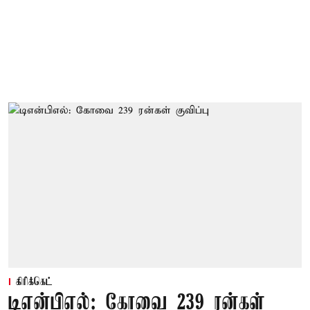
கிரிக்கெட்
டிஎன்பிஎல்: கோவை 239 ரன்கள்