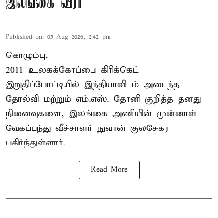
இலங்கை வீரர்
Published on
:
05 Aug 2026, 2:42 pm
கொழும்பு,
2011 உலகக்கோப்பை
கிரிக்கெட்
இறுதிப்போட்டியில் இந்தியாவிடம் அடைந்த
தோல்வி மற்றும் எம்.எஸ். தோனி குறித்த தனது
நினைவுகளை, இலங்கை அணியின் முன்னாள்
வேகப்பந்து வீச்சாளர் நுவான் குலசேகர
பகிர்ந்துள்ளார்.
Read More