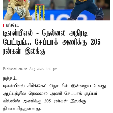
கிரிக்கெட்
டிஎன்பிஎல் - நெல்லை அதிரடி
பேட்டிங்... சேப்பாக் அணிக்கு 205
ரன்கள் இலக்கு
Published on
:
05 Aug 2026, 3:40 pm
நத்தம்,
டிஎன்பிஎல்
கிரிக்கெட் தொடரில் இன்றைய 2-வது
ஆட்டத்தில் நெல்லை அணி சேப்பாக் சூப்பர்
கில்லீஸ் அணிக்கு 205 ரன்கள் இலக்கு
நிர்ணயித்துள்ளது.