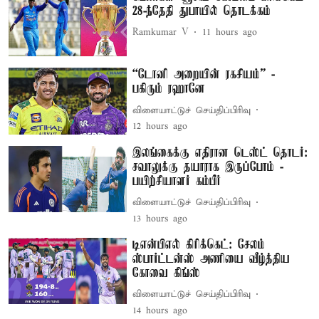
28-ந்தேதி துபாயில் தொடக்கம்
Ramkumar V
11 hours ago
“டோனி அறையின் ரகசியம்” -
பகிரும் ரஹானே
விளையாட்டுச் செய்திப்பிரிவு
12 hours ago
இலங்கைக்கு எதிரான டெஸ்ட் தொடர்:
சவாலுக்கு தயாராக இருப்போம் -
பயிற்சியாளர் கம்பீர்
விளையாட்டுச் செய்திப்பிரிவு
13 hours ago
டிஎன்பிஎல் கிரிக்கெட்: சேலம்
ஸ்பார்ட்டன்ஸ் அணியை வீழ்த்திய
கோவை கிங்ஸ்
விளையாட்டுச் செய்திப்பிரிவு
14 hours ago