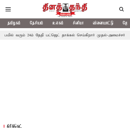
தமிழகம்
தேசியம்
உலகம்
சினிமா
விளையாட்டு
ஜோத
ம் 24ம் தேதி பட்ஜெட் தாக்கல் செய்கிறார் முதல்-அமைச்சர் ரங்கசாமி
எ
கிரிக்கெட்