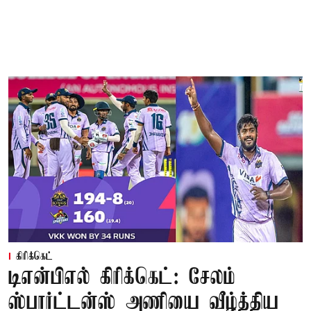
கிரிக்கெட்
டிஎன்பிஎல் கிரிக்கெட்: சேலம்
ஸ்பார்ட்டன்ஸ் அணியை வீழ்த்திய