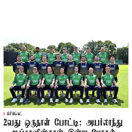
கிரிக்கெட்
2வது ஒருநாள் போட்டி: அயர்லாந்து