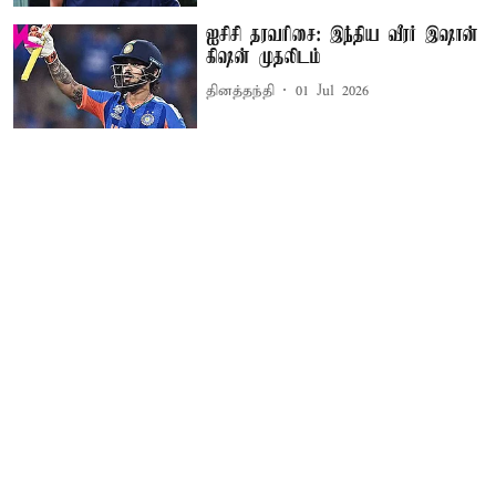
ஐசிசி தரவரிசை: இந்திய வீரர் இஷான்
கிஷன் முதலிடம்
தினத்தந்தி
01 Jul 2026