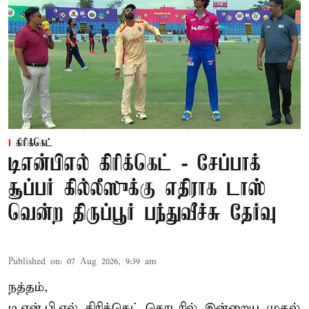
கிரிக்கெட்
டிஎன்பிஎல் கிரிக்கெட் - சேப்பாக்
சூப்பர் கில்லீஸுக்கு எதிராக டாஸ்
வென்ற திருப்பூர் பந்துவீச்சு தேர்வு
Published on
:
07 Aug 2026, 9:39 am
நத்தம்,
டி.என்.பி.எல்
கிரிக்கெட் தொடரில் இன்றைய முதல்