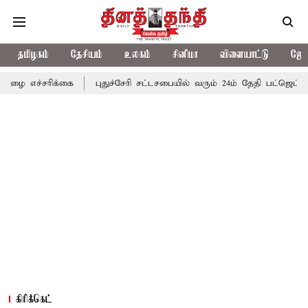
தமிழகம்
தேசியம்
உலகம்
சினிமா
விளையாட்டு
ஜோத
க்கை
புதுச்சேரி சட்டசபையில் வரும் 24ம் தேதி பட்ஜெட் தாக்கல் செய்
கிரிக்கெட்