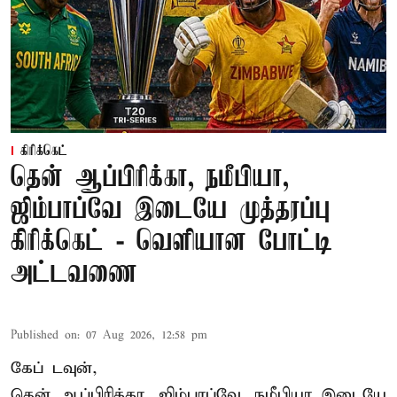
கிரிக்கெட்
தென் ஆப்பிரிக்கா, நமீபியா,
ஜிம்பாப்வே இடையே முத்தரப்பு
கிரிக்கெட் - வெளியான போட்டி
அட்டவணை
Published on
:
07 Aug 2026, 12:58 pm
கேப் டவுன்,
தென் ஆப்பிரிக்கா, ஜிம்பாப்வே, நமீபியா இடையே