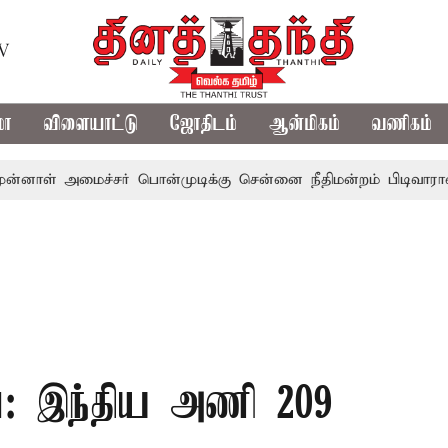
TV
மா
விளையாட்டு
ஜோதிடம்
ஆன்மிகம்
வணிகம்
மைச்சர் பொன்முடிக்கு சென்னை நீதிமன்றம் பிடிவாராண்ட்
தொ
ை: இந்திய அணி 209