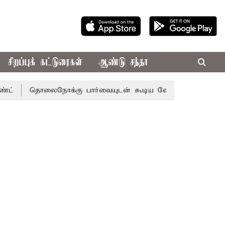
சிறப்புக் கட்டுரைகள்
ஆண்டு சந்தா
லைநோக்கு பார்வையுடன் கூடிய வேளாண் பட்ஜெட்: முதல்-அமைச