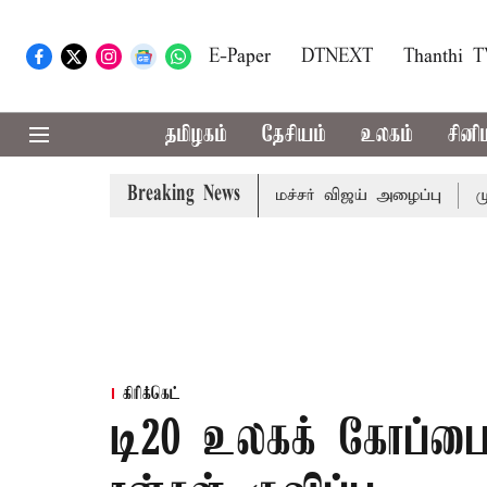
E-Paper
DTNEXT
Thanthi 
தமிழகம்
தேசியம்
உலகம்
சினி
Breaking News
 கூட்டத்துக்கு முதல்-அமைச்சர் விஜய் அழைப்பு
முன்னாள் அ
கிரிக்கெட்
டி20 உலகக் கோப்ப