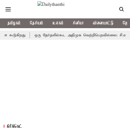
தமிழகம்
தேசியம்
உலகம்
சினிமா
விளையாட்டு
ஜோத
டுகிறது
ஒரு தேர்தலில்கூட அதிமுக வெற்றிபெறவில்லை: சி.வி.சண்முகம
கிரிக்கெட்