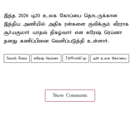
இந்த 2026 டி20 உலக கோப்பை தொடருக்கான
இந்திய அணியில் அதிக ரன்களை குவிக்கும் வீரராக
சூர்யகுமார் யாதவ் திகழ்வார் என சுரேஷ் ரெய்னா
தனது கணிப்பினை வெளிப்படுத்தி உள்ளார்.
Suresh Raina
சுரேஷ் ரெய்னா
T20WorldCup
டி20 உலக கோப்பை
Show Comments