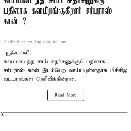
காயமடைந்த சாய் சுதர்சனுக்கு
பதிலாக களமிறங்குகிறார் சர்பராஸ்
கான் ?
Published on
:
09 Aug 2026, 6:30 am
புதுடெல்லி,
காயமடைந்த சாய் சுதர்சனுக்குப் பதிலாக
சர்பராஸ் கான் இடம்பெற வாய்ப்புள்ளதாக
பிசிசிஐ
வட்டாரங்கள் தெரிவிக்கின்றன.
Read More
X