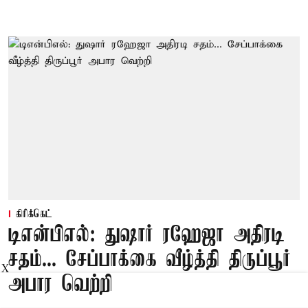
கிரிக்கெட்
டிஎன்பிஎல்: துஷார் ரஹேஜா அதிரடி
சதம்... சேப்பாக்கை வீழ்த்தி திருப்பூர்
X
அபார வெற்றி