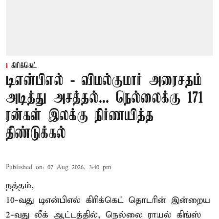
கிரிக்கெட்
டிஎன்பிஎல் - விமல்குமார் அரைசதம்
அடித்து அசத்தல்... நெல்லைக்கு 171
ரன்கள் இலக்கு நிர்ணயித்த
திண்டுக்கல்
Published on
:
07 Aug 2026, 3:40 pm
நத்தம்,
10-வது
டிஎன்பிஎல்
கிரிக்கெட் தொடரின் இன்றைய
2-வது லீக் ஆட்டத்தில், நெல்லை ராயல் கிங்ஸ்