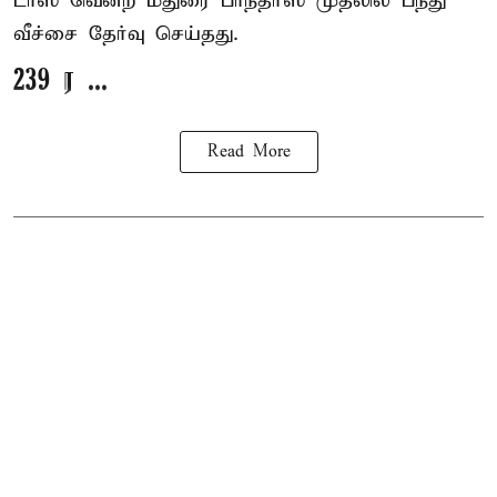
டாஸ் வென்ற மதுரை பாந்தர்ஸ் முதலில் பந்து
வீச்சை தேர்வு செய்தது.
239 ர ...
Read More