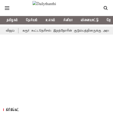
தமிழகம்
தேசியம்
உலகம்
சினிமா
விளையாட்டு
ஜோத
ய்
கரூர் கூட்டநெரிசல்: இறந்தோரின் குடும்பத்தினருக்கு அரசுப்பணி வழ
கிரிக்கெட்