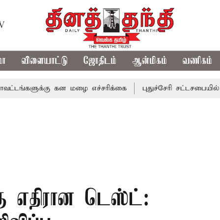
TV
மா
விளையாட்டு
ஜோதிடம்
ஆன்மிகம்
வணிகம்
க்கு கன மழை எச்சரிக்கை
புதுச்சேரி சட்டசபையில் வரும் 24
 எதிரான டெஸ்ட்: