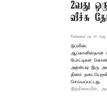
2வது ஒரு
வீச்சு தேர
Published on
:
07 Aug 
டுப்லின்,
ஆப்கானிஸ்தான்
போட்டிகள் கொண்
அதன்படி இரு அண
தினம் நடைபெறவி
செய்யப்பட்டது.
இந்நிலையில், அ