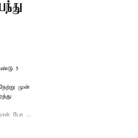
பந்து
ண்டு 5
ேற்று முன்
த்து
ாள் போ ...