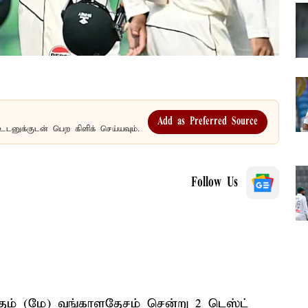
Add as Preferred Source
உடனுக்குடன் பெற கிளிக் செய்யவும்.
Follow Us
ாதம் (மே) வங்காளதேசம் சென்று 2 டெஸ்ட்