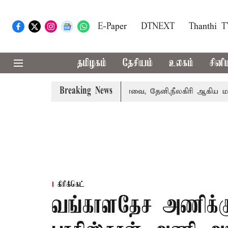
E-Paper
DTNEXT
Thanthi 
தமிழகம்
தேசியம்
உலகம்
சினி
Breaking News
 பெற்றார் சங்கீதா
கோவை, தேனி,நீலகிரி ஆகிய மாவட்டங்களு
கிரிக்கெட்
வங்காளதேச அணிக்கு