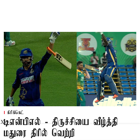
கிரிக்கெட்
டிஎன்பிஎல் - திருச்சியை வீழ்த்தி
X
மதுரை திரில் வெற்றி