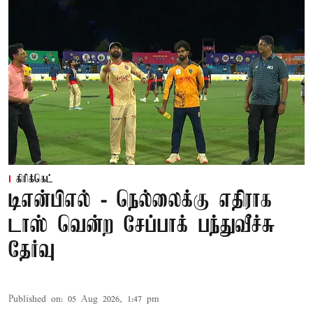
கிரிக்கெட்
டிஎன்பிஎல் - நெல்லைக்கு எதிராக
டாஸ் வென்ற சேப்பாக் பந்துவீச்சு
தேர்வு
Published on
:
05 Aug 2026, 1:47 pm