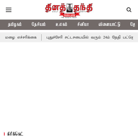
தமிழகம்
தேசியம்
உலகம்
சினிமா
விளையாட்டு
ஜோத
ரிக்கை
புதுச்சேரி சட்டசபையில் வரும் 24ம் தேதி பட்ஜெட் தாக்கல் செ
கிரிக்கெட்