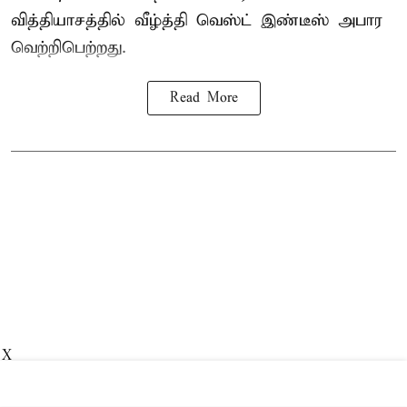
வித்தியாசத்தில் வீழ்த்தி வெஸ்ட் இண்டீஸ் அபார
வெற்றிபெற்றது.
Read More
X