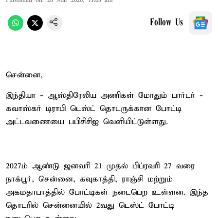
Published on
:
26 Mar 2026, 11:03 am
Follow Us
சென்னை,
இந்தியா - ஆஸ்திரேலிய அணிகள் மோதும் பார்டர் -
கவாஸ்கர் டிராபி டெஸ்ட் தொடருக்கான போட்டி
அட்டவணையை பபிசிசிஐ வெளியிட்டுள்ளது.
2027ம் ஆண்டு ஜனவரி 21 முதல் பிப்ரவரி 27 வரை
நாக்பூர், சென்னை, கவுகாத்தி, ராஞ்சி மற்றும்
அகமதாபாத்தில் போட்டிகள் நடைபெற உள்ளன. இந்த
தொடரில் சென்னையில் 2வது டெஸ்ட் போட்டி