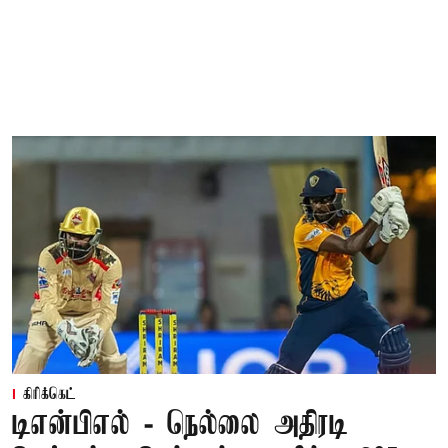
கிரிக்கெட்
டிஎன்பிஎல் - நெல்லை அதிரடி