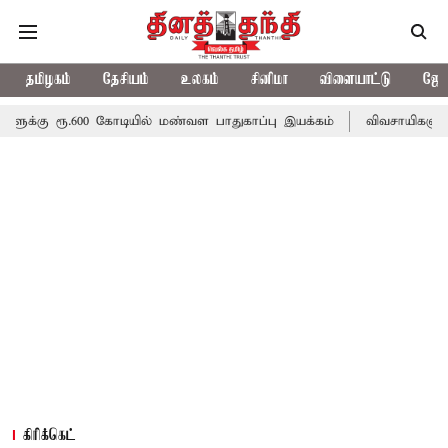
தமிழகம்
தேசியம்
உலகம்
சினிமா
விளையாட்டு
ஜோத
00 கோடியில் மண்வள பாதுகாப்பு இயக்கம்
விவசாயிகளுக்கான இலவச மின
கிரிக்கெட்