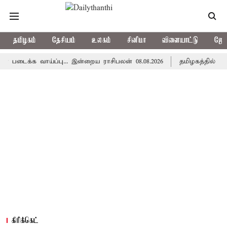
தமிழகம்
தேசியம்
உலகம்
சினிமா
விளையாட்டு
ஜோத
க வாய்ப்பு... இன்றைய ராசிபலன் 08.08.2026
தமிழகத்தில் இன்று ம
கிரிக்கெட்