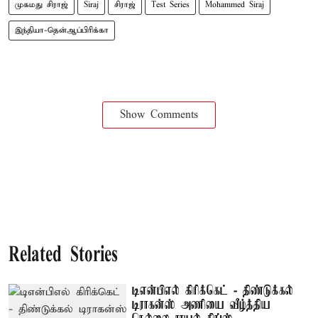
முகமது சிராஜ்
Siraj
சிராஜ்
Test Series
Mohammed Siraj
இந்தியா-தென்ஆப்பிரிக்கா
Show Comments
Related Stories
டிஎன்பிஎல் கிரிக்கெட் - திண்டுக்கல்
டிராகன்ஸ் அணியை வீழ்த்திய