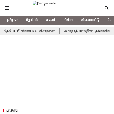
தமிழகம்
தேசியம்
உலகம்
சினிமா
விளையாட்டு
ஜோத
 சுப்ரீம்கோர்ட்டில் விசாரணை
அமர்நாத் யாத்திரை தற்காலிகமாக நிறுத்
கிரிக்கெட்