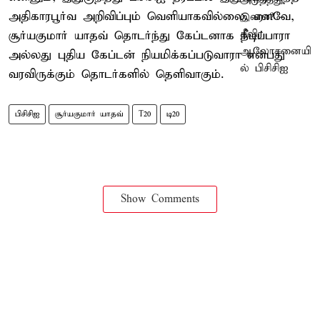
அதிகாரபூர்வ அறிவிப்பும் வெளியாகவில்லை. எனவே,
சூர்யகுமார் யாதவ் தொடர்ந்து கேப்டனாக நீடிப்பாரா
அல்லது புதிய கேப்டன் நியமிக்கப்படுவாரா என்பது
வரவிருக்கும் தொடர்களில் தெளிவாகும்.
பிசிசிஐ
சூர்யகுமார் யாதவ்
T20
டி20
Show Comments