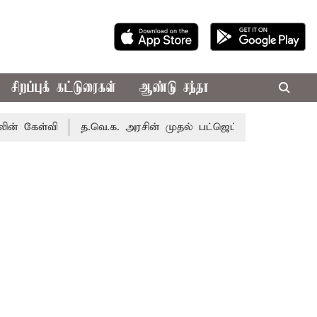
சிறப்புக் கட்டுரைகள்
ஆண்டு சந்தா
வி
த.வெ.க. அரசின் முதல் பட்ஜெட்: மாற்றமா?, தடுமாற்றமா?