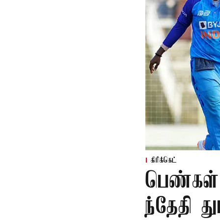
கிரிக்கெட்
பெண்கள்
ந்தேதி த