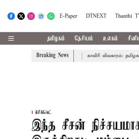
E-Paper
DTNEXT
Thanthi 
தமிழகம்
தேசியம்
உலகம்
சினி
Breaking News
ுதல்-அமைச்சர் விஜய் உரை
காவிரி விவகாரம்: தமிழகத்தில் அ
கிரிக்கெட்
இந்த சீசன் நிச்சயம