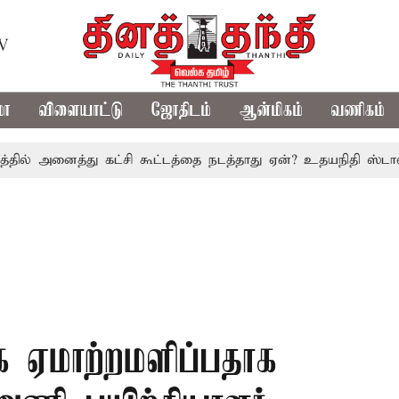
TV
மா
விளையாட்டு
ஜோதிடம்
ஆன்மிகம்
வணிகம்
னைத்து கட்சி கூட்டத்தை நடத்தாது ஏன்? உதயநிதி ஸ்டாலின் கேள்
ாக ஏமாற்றமளிப்பதாக