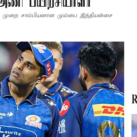
 அணி பயிற்சியாளர்
5 முறை சாம்பியனான மும்பை இந்தியன்சை
R