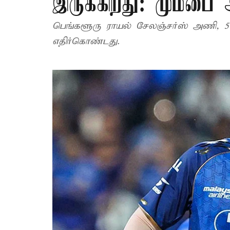
இருக்கிறது: மும்பை
பெங்களூரு ராயல் சேலஞ்சர்ஸ் அணி, 
எதிர்கொண்டது.